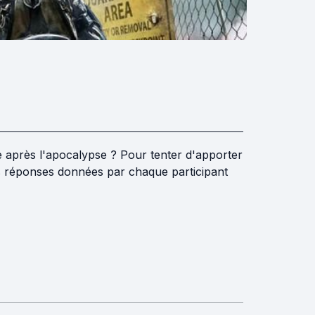
se ? Pour tenter d'apporter
des réponses données par chaque participant