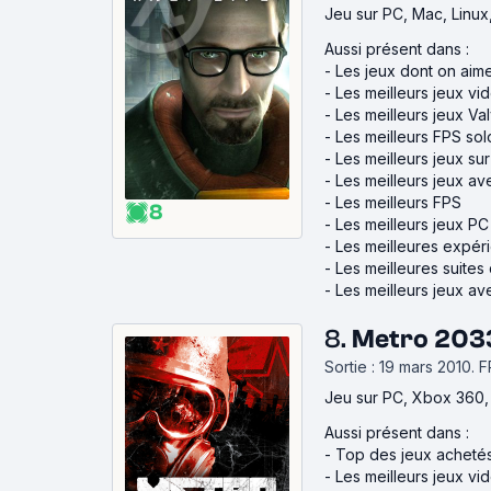
Jeu
sur PC, Mac, Linux
Aussi présent dans :
-
Les jeux dont on aimer
-
Les meilleurs jeux v
-
Les meilleurs jeux Va
-
Les meilleurs FPS sol
-
Les meilleurs jeux sur
-
Les meilleurs jeux av
-
Les meilleurs FPS
8
-
Les meilleurs jeux PC
-
Les meilleures expéri
-
Les meilleures suites
-
Les meilleurs jeux av
8.
Metro 203
Sortie : 19 mars 2010.
F
Jeu
sur PC, Xbox 360,
Aussi présent dans :
-
Top des jeux achetés
-
Les meilleurs jeux vi