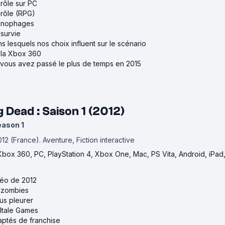
 rôle sur PC
 rôle (RPG)
ronophages
 survie
ns lesquels nos choix influent sur le scénario
e la Xbox 360
s vous avez passé le plus de temps en 2015
 Dead : Saison 1 (2012)
eason 1
012 (France).
Aventure, Fiction interactive
 Xbox 360, PC, PlayStation 4, Xbox One, Mac, PS Vita, Android, iPad
déo de 2012
e zombies
lus pleurer
lltale Games
aptés de franchise