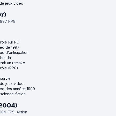
 de jeux vidéo
97)
1997.
RPG
 rôle sur PC
idéo de 1997
déo d'anticipation
ethesda
erait un remake
 rôle (RPG)
 survie
 de jeux vidéo
idéo des années 1990
 science-fiction
 (2004)
2004.
FPS, Action