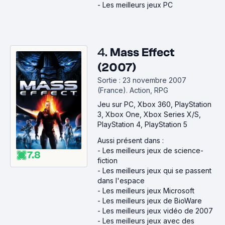
-
Les meilleurs jeux PC
4.
Mass Effect
(2007)
Sortie : 23 novembre 2007
(France).
Action, RPG
Jeu
sur PC, Xbox 360, PlayStation
3, Xbox One, Xbox Series X/S,
PlayStation 4, PlayStation 5
Aussi présent dans :
-
Les meilleurs jeux de science-
7.8
fiction
-
Les meilleurs jeux qui se passent
dans l'espace
-
Les meilleurs jeux Microsoft
-
Les meilleurs jeux de BioWare
-
Les meilleurs jeux vidéo de 2007
-
Les meilleurs jeux avec des