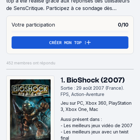
top a été réalisé grâce aux réponses des utilisateurs
de SensCritique. Participez à ce sondage dès
maintenant afin de le rendre encore meilleur.
Votre participation
0/10
CRÉER MON TOP !
452 membres ont répondu
1.
BioShock (2007)
Sortie : 29 août 2007 (France).
FPS, Action-Aventure
Jeu
sur PC, Xbox 360, PlayStation
3, Xbox One, Mac
Aussi présent dans :
-
Les meilleurs jeux vidéo de 2007
-
Les meilleurs jeux avec un twist
final