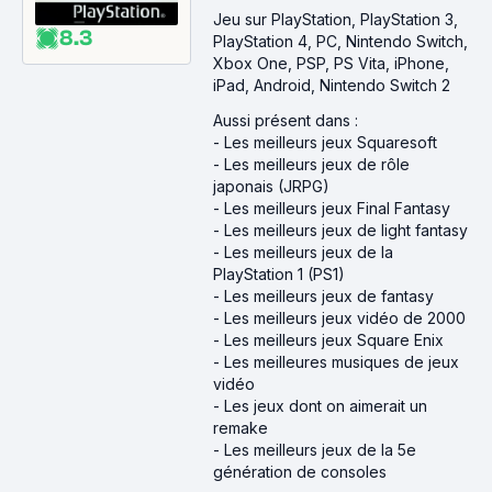
Jeu
sur PlayStation, PlayStation 3,
8.3
PlayStation 4, PC, Nintendo Switch,
Xbox One, PSP, PS Vita, iPhone,
iPad, Android, Nintendo Switch 2
Aussi présent dans :
-
Les meilleurs jeux Squaresoft
-
Les meilleurs jeux de rôle
japonais (JRPG)
-
Les meilleurs jeux Final Fantasy
-
Les meilleurs jeux de light fantasy
-
Les meilleurs jeux de la
PlayStation 1 (PS1)
-
Les meilleurs jeux de fantasy
-
Les meilleurs jeux vidéo de 2000
-
Les meilleurs jeux Square Enix
-
Les meilleures musiques de jeux
vidéo
-
Les jeux dont on aimerait un
remake
-
Les meilleurs jeux de la 5e
génération de consoles