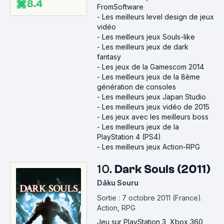
8.4
FromSoftware
-
Les meilleurs level design de jeux
vidéo
-
Les meilleurs jeux Souls-like
-
Les meilleurs jeux de dark
fantasy
-
Les jeux de la Gamescom 2014
-
Les meilleurs jeux de la 8ème
génération de consoles
-
Les meilleurs jeux Japan Studio
-
Les meilleurs jeux vidéo de 2015
-
Les jeux avec les meilleurs boss
-
Les meilleurs jeux de la
PlayStation 4 (PS4)
-
Les meilleurs jeux Action-RPG
10.
Dark Souls (2011)
Dāku Souru
Sortie : 7 octobre 2011 (France).
Action, RPG
Jeu
sur PlayStation 3, Xbox 360,