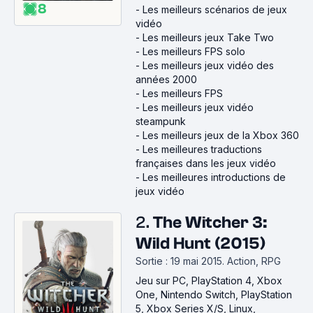
8
-
Les meilleurs scénarios de jeux
vidéo
-
Les meilleurs jeux Take Two
-
Les meilleurs FPS solo
-
Les meilleurs jeux vidéo des
années 2000
-
Les meilleurs FPS
-
Les meilleurs jeux vidéo
steampunk
-
Les meilleurs jeux de la Xbox 360
-
Les meilleures traductions
françaises dans les jeux vidéo
-
Les meilleures introductions de
jeux vidéo
2.
The Witcher 3:
Wild Hunt (2015)
Sortie : 19 mai 2015.
Action, RPG
Jeu
sur PC, PlayStation 4, Xbox
One, Nintendo Switch, PlayStation
5, Xbox Series X/S, Linux,