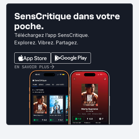
SensCritique dans votre
poche.
Téléchargez l’app SensCritique.
Explorez. Vibrez. Partagez.
EN SAVOIR PLUS