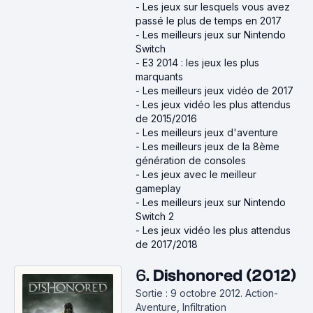
-
Les jeux sur lesquels vous avez
passé le plus de temps en 2017
-
Les meilleurs jeux sur Nintendo
Switch
-
E3 2014 : les jeux les plus
marquants
-
Les meilleurs jeux vidéo de 2017
-
Les jeux vidéo les plus attendus
de 2015/2016
-
Les meilleurs jeux d'aventure
-
Les meilleurs jeux de la 8ème
génération de consoles
-
Les jeux avec le meilleur
gameplay
-
Les meilleurs jeux sur Nintendo
Switch 2
-
Les jeux vidéo les plus attendus
de 2017/2018
6.
Dishonored (2012)
Sortie : 9 octobre 2012.
Action-
Aventure, Infiltration