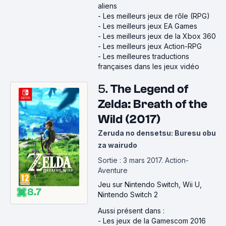
aliens
-
Les meilleurs jeux de rôle (RPG)
-
Les meilleurs jeux EA Games
-
Les meilleurs jeux de la Xbox 360
-
Les meilleurs jeux Action-RPG
-
Les meilleures traductions
françaises dans les jeux vidéo
5.
The Legend of
Zelda: Breath of the
Wild (2017)
Zeruda no densetsu: Buresu obu
za wairudo
Sortie : 3 mars 2017.
Action-
Aventure
Jeu
sur Nintendo Switch, Wii U,
8.7
Nintendo Switch 2
Aussi présent dans :
-
Les jeux de la Gamescom 2016