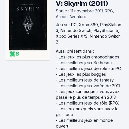
V: Skyrim (2011)
Sortie : 11 novembre 2011.
RPG,
Action-Aventure
Jeu
sur PC, Xbox 360, PlayStation
3, Nintendo Switch, PlayStation 5,
Xbox Series X/S, Nintendo Switch
2
Aussi présent dans :
8
-
Les jeux les plus chronophages
-
Les meilleurs jeux Bethesda
-
Les meilleurs jeux de rôle sur PC
-
Les jeux les plus buggés
-
Les meilleurs jeux de fantasy
-
Les meilleurs jeux vidéo de 2011
-
Les jeux sur lesquels vous avez
passé le plus de temps en 2013
-
Les meilleurs jeux de rôle (RPG)
-
Les jeux auxquels vous avez le
plus joué
-
Les meilleurs jeux en monde
ouvert