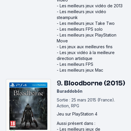
-
Les meilleurs jeux vidéo de 2013
-
Les meilleurs jeux vidéo
steampunk
-
Les meilleurs jeux Take Two
-
Les meilleurs FPS solo
-
Les meilleurs jeux PlayStation
Move
-
Les jeux aux meilleures fins
-
Les jeux vidéo à la meilleure
direction artistique
-
Les meilleurs FPS
-
Les meilleurs jeux Mac
9.
Bloodborne (2015)
Buraddobōn
Sortie : 25 mars 2015 (France).
Action, RPG
Jeu
sur PlayStation 4
Aussi présent dans :
-
Les meilleurs jeux de