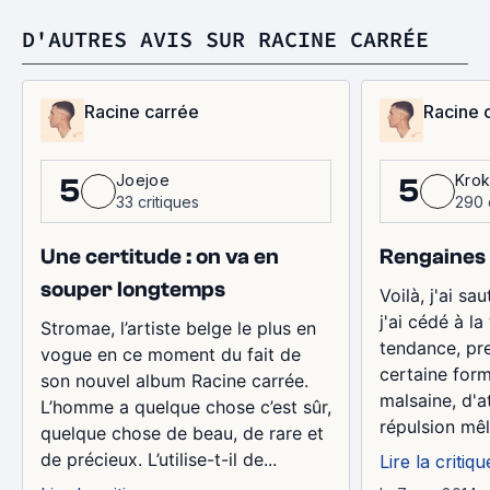
D'AUTRES AVIS SUR RACINE CARRÉE
Racine carrée
Racine 
Joejoe
Krok
5
5
33 critiques
290 
Une certitude : on va en
Rengaines
souper longtemps
Voilà, j'ai sa
j'ai cédé à la
Stromae, l’artiste belge le plus en
tendance, pre
vogue en ce moment du fait de
certaine form
son nouvel album Racine carrée.
malsaine, d'a
L’homme a quelque chose c’est sûr,
répulsion mêl
quelque chose de beau, de rare et
de précieux. L’utilise-t-il de...
Lire la critiqu