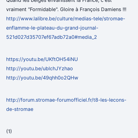
Quand les belges envahissent la France, c'est
vraiment "Formidable". Gloire à François Damiens !!!
http://www.lalibre.be/culture/medias-tele/stromae-
enflamme-le-plateau-du-grand-journal-
521d027d35707ef67adb72a0#media_2
https://youtu.be/UKftOH54iNU
http://youtu.be/ublchJYzhao
http://youtu.be/49qhh0o2QHw
http://forum.stromae-forumofficiel.fr/t8-les-lecons-
de-stromae
(1)