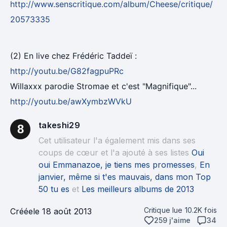
http://www.senscritique.com/album/Cheese/critique/
20573335
(2) En live chez Frédéric Taddeï :
http://youtu.be/G82fagpuPRc
Willaxxx parodie Stromae et c'est "Magnifique"...
http://youtu.be/awXymbzWVkU
takeshi29
8
Cet utilisateur l'a également mis dans ses
coups de cœur et l'a ajouté à ses listes
Oui
oui Emmanazoe, je tiens mes promesses
,
En
janvier, même si t'es mauvais, dans mon Top
50 tu es
et
Les meilleurs albums de 2013
Critique lue
10.2K
fois
Créée
le 18 août 2013
259 j'aime
34