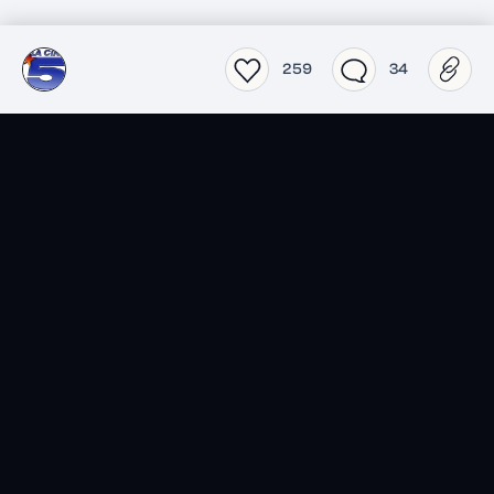
259
34
SensCritique dans votre
poche.
Téléchargez l’app SensCritique.
Explorez. Vibrez. Partagez.
EN SAVOIR PLUS