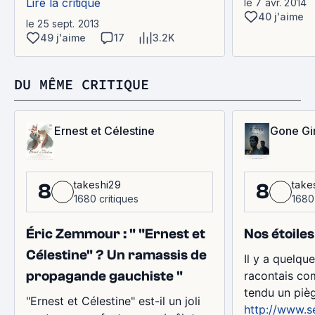
Lire la critique
le 7 avr. 2014
40 j'aime
le 25 sept. 2013
49 j'aime
17
3.2K
DU MÊME CRITIQUE
Ernest et Célestine
Gone Gir
takeshi29
take
8
8
1680 critiques
1680 
Éric Zemmour : " "Ernest et
Nos étoile
Célestine" ? Un ramassis de
Il y a quelqu
propagande gauchiste "
racontais co
tendu un pièg
"Ernest et Célestine" est-il un joli
http://www.s