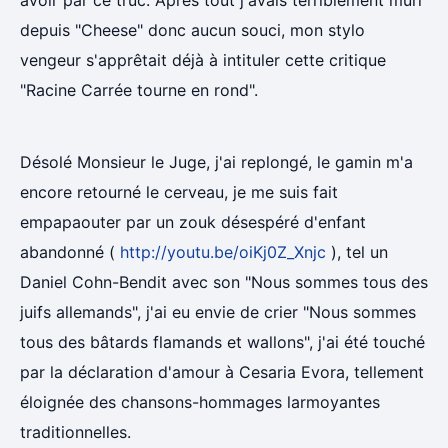
avoir par ce truc. Après tout j'avais terriblement mûri
depuis "Cheese" donc aucun souci, mon stylo
vengeur s'apprêtait déjà à intituler cette critique
"Racine Carrée tourne en rond".
Désolé Monsieur le Juge, j'ai replongé, le gamin m'a
encore retourné le cerveau, je me suis fait
empapaouter par un zouk désespéré d'enfant
abandonné (
http://youtu.be/oiKj0Z_Xnjc
), tel un
Daniel Cohn-Bendit avec son "Nous sommes tous des
juifs allemands", j'ai eu envie de crier "Nous sommes
tous des bâtards flamands et wallons", j'ai été touché
par la déclaration d'amour à Cesaria Evora, tellement
éloignée des chansons-hommages larmoyantes
traditionnelles.