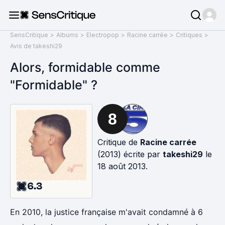
SensCritique
>
Albums
>
Electropop
>
Racine carrée
>
Critiques
>
Avis de takeshi29
Alors, formidable comme
"Formidable" ?
8
Critique de
Racine carrée
(2013) écrite par
takeshi29
le
18 août 2013.
6.3
En 2010, la justice française m'avait condamné à 6