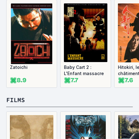
Zatoichi
Baby Cart 2 :
Hitokiri, l
L'Enfant massacre
châtimen
8.9
7.7
7.6
FILMS