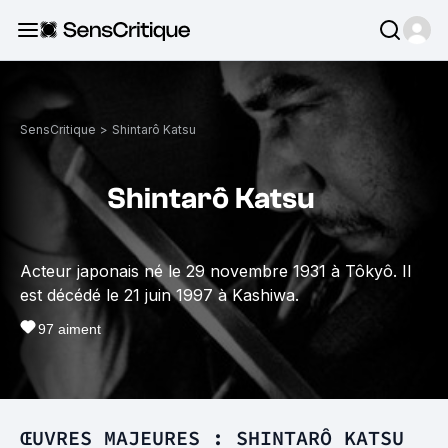
SensCritique
>
Shintarô Katsu
Shintarô Katsu
Acteur japonais né le 29 novembre 1931 à Tôkyô. Il
est décédé le 21 juin 1997 à Kashiwa.
97
aiment
ŒUVRES MAJEURES : SHINTARÔ KATSU