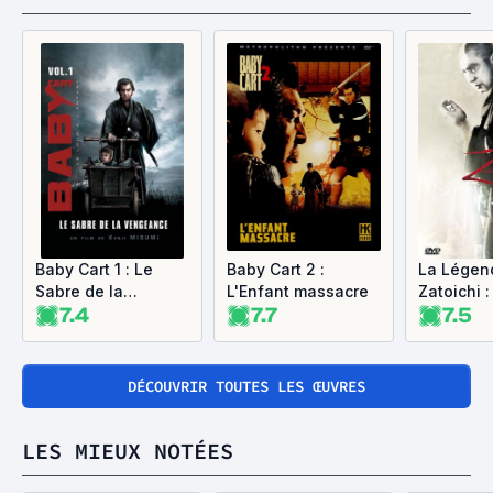
Baby Cart 1 : Le
Baby Cart 2 :
La Légen
Sabre de la
L'Enfant massacre
Zatoichi :
7.4
7.7
7.5
vengeance
Masseur 
DÉCOUVRIR TOUTES LES ŒUVRES
LES MIEUX NOTÉES