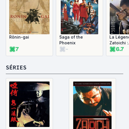
Rônin-gai
Saga of the
La Légen
Phoenix
Zatoichi :
7
-
6.7
L'Odyssée
SÉRIES