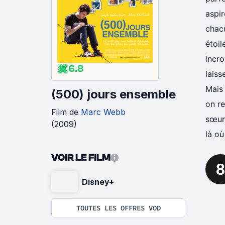
aspir
chac
étoil
incro
6.8
laiss
Mais 
(500) jours ensemble
on r
Film
de
Marc Webb
sœur.
(
2009
)
là où
VOIR LE FILM
8
Disney+
TOUTES LES OFFRES VOD