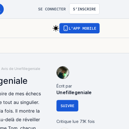
SE CONNECTER
S'INSCRIRE
L'APP MOBILE
Avis de Unefillegeniale
geniale
Écrit par
Unefillegeniale
toire de mes échecs
 tout au singulier.
SUIVRE
a fois. Il montre la
u-delà de réveiller
Critique lue
7.1K
fois
omme Tom, chacun