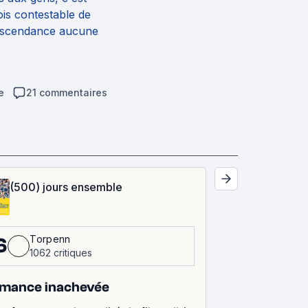
ois contestable de
descendance aucune
e
21 commentaires
(500) jours ensemble
Torpenn
6
1062 critiques
mance inachevée