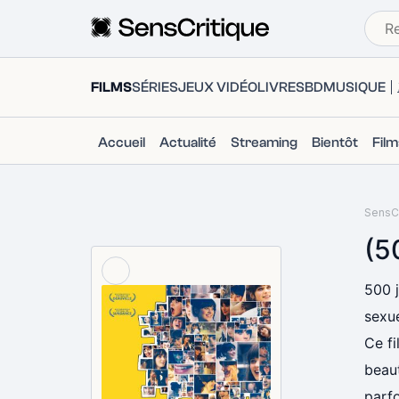
FILMS
SÉRIES
JEUX VIDÉO
LIVRES
BD
MUSIQUE
Accueil
Actualité
Streaming
Bientôt
Fil
SensCr
(5
500 j
sexue
Ce fi
beaut
parf