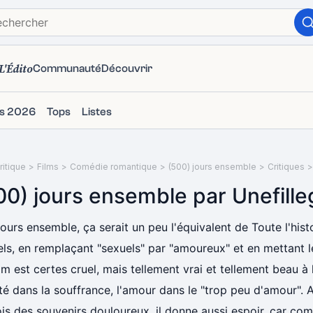
L'Édito
Communauté
Découvrir
ms 2026
Tops
Listes
itique
>
Films
>
Comédie romantique
>
(500) jours ensemble
>
Critiques
>
00) jours ensemble par Unefille
ours ensemble, ça serait un peu l'équivalent de Toute l'his
ls, en remplaçant "sexuels" par "amoureux" et en mettant le
lm est certes cruel, mais tellement vrai et tellement beau à l
é dans la souffrance, l'amour dans le "trop peu d'amour". A
ois des souvenirs douloureux, il donne aussi espoir, car c