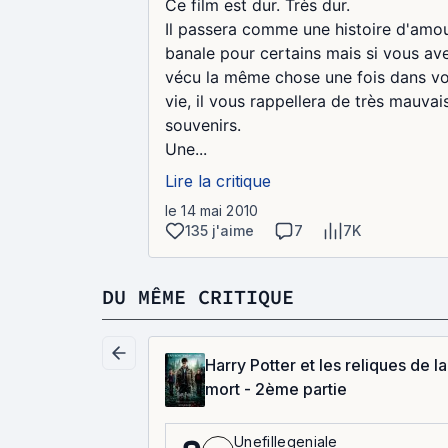
Ce film est dur. Très dur.
Il passera comme une histoire d'amo
banale pour certains mais si vous av
vécu la même chose une fois dans vo
vie, il vous rappellera de très mauvai
souvenirs.
Une...
Lire la critique
le 14 mai 2010
135 j'aime
7
7K
DU MÊME CRITIQUE
Harry Potter et les reliques de la
mort - 2ème partie
Unefillegeniale