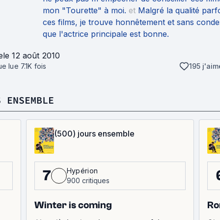
mon "Tourette" à moi.
et
Malgré la qualité parf
ces films, je trouve honnêtement et sans con
que l'actrice principale est bonne.
e
le 12 août 2010
que lue
7.1K
fois
195 j'aim
S ENSEMBLE
(500) jours ensemble
Hypérion
7
900 critiques
Winter is coming
Ro