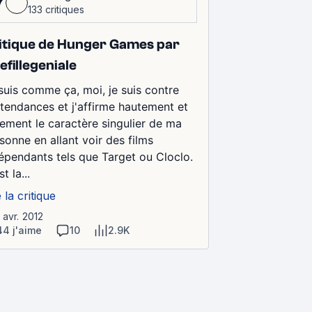
7
133 critiques
itique de Hunger Games par
efillegeniale
suis comme ça, moi, je suis contre
 tendances et j'affirme hautement et
rement le caractère singulier de ma
sonne en allant voir des films
épendants tels que Target ou Cloclo.
t la...
e la critique
 avr. 2012
44 j'aime
10
2.9K