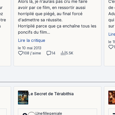
Alors là, je n'aurais pas cru me faire
C’e
ur
avoir par ce film, en ressortir aussi
de 
ez
horripilé que piégé, au final forcé
Adu
tre
d'admettre sa réussite.
qui
s
Horripilé parce que ça enchaîne tous les
sur
poncifs du film...
Lir
Lire la critique
le 
le 10 mai 2013
108 j'aime
14
5.5K
Le Secret de Térabithia
Unefillegeniale