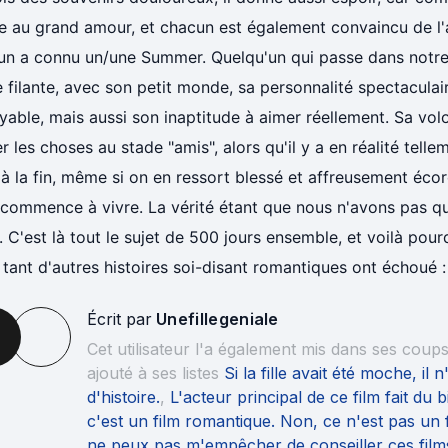
e au grand amour, et chacun est également convaincu de l'
un a connu un/une Summer. Quelqu'un qui passe dans notr
e filante, avec son petit monde, sa personnalité spectacula
yable, mais aussi son inaptitude à aimer réellement. Sa vol
er les choses au stade "amis", alors qu'il y a en réalité telle
à la fin, même si on en ressort blessé et affreusement écor
ecommence à vivre. La vérité étant que nous n'avons pas q
 C'est là tout le sujet de 500 jours ensemble, et voilà pourq
 tant d'autres histoires soi-disant romantiques ont échoué : 
Écrit par
Unefillegeniale
Cet utilisateur l'a également mis dans ses coup
ajouté à ses listes
Si la fille avait été moche, il 
d'histoire.
,
L'acteur principal de ce film fait du b
c'est un film romantique. Non, ce n'est pas un 
ne peux pas m'empêcher de conseiller ces film