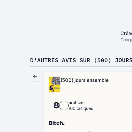
Créé
Criti
D'AUTRES AVIS SUR (500) JOUR
(500) jours ensemble
artificier
8
160 critiques
Bitch.