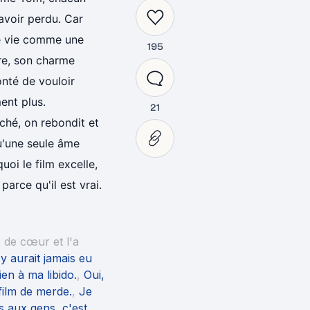
avoir perdu. Car
e vie comme une
195
ire, son charme
onté de vouloir
ment plus.
21
ché, on rebondit et
u'une seule âme
uoi le film excelle,
parce qu'il est vrai.
s de cœur et l'a
n'y aurait jamais eu
ien à ma libido.
,
Oui,
film de merde.
,
Je
s aux gens, c'est