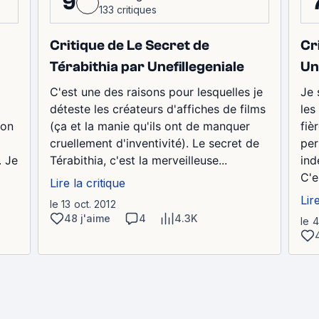
9
133 critiques
Critique de Le Secret de
Cr
Térabithia par Unefillegeniale
Un
C'est une des raisons pour lesquelles je
Je 
déteste les créateurs d'affiches de films
les
ion
(ça et la manie qu'ils ont de manquer
fiè
cruellement d'inventivité). Le secret de
per
. Je
Térabithia, c'est la merveilleuse...
ind
C'es
Lire la critique
Lir
le 13 oct. 2012
48 j'aime
4
4.3K
le 4