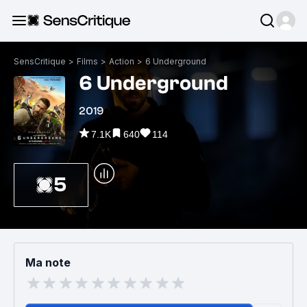
SensCritique
>
Films
>
Action
>
6 Underground
6 Underground
2019
7.1K
640
114
5
Ma note