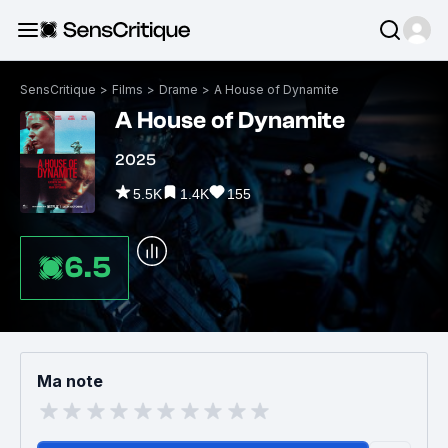
SensCritique
>
Films
>
Drame
>
A House of Dynamite
A House of Dynamite
2025
5.5K
1.4K
155
6.5
Ma note