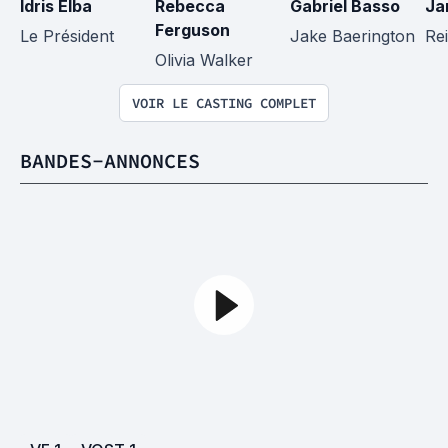
Idris Elba
Rebecca 
Gabriel Basso
Ja
Ferguson
Le Président
Jake Baerington
Re
Olivia Walker
VOIR LE CASTING COMPLET
BANDES-ANNONCES