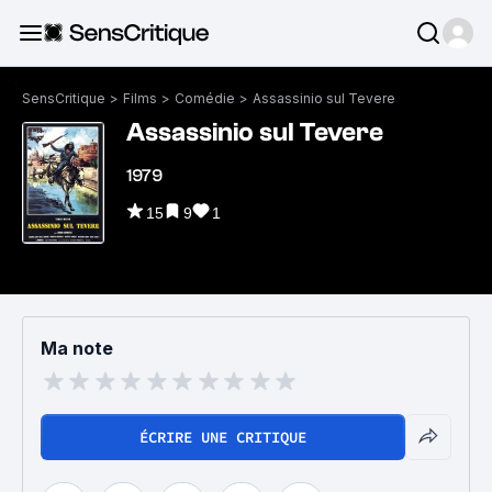
SensCritique
>
Films
>
Comédie
>
Assassinio sul Tevere
Assassinio sul Tevere
1979
15
9
1
Ma note
ÉCRIRE UNE CRITIQUE