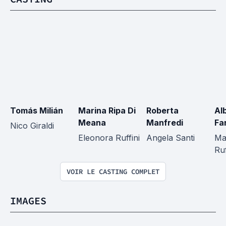
Tomás Milián
Marina Ripa Di 
Roberta 
Al
Meana
Manfredi
Fa
Nico Giraldi
Eleonora Ruffini
Angela Santi
Ma
Ruf
VOIR LE CASTING COMPLET
IMAGES