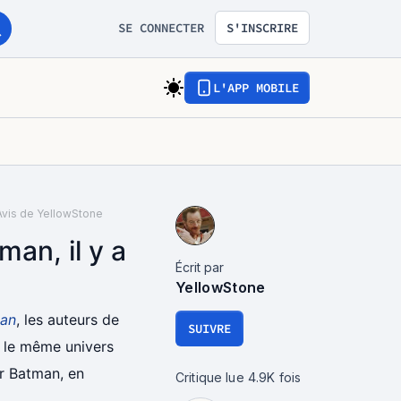
SE CONNECTER
S'INSCRIRE
L'APP MOBILE
Avis de YellowStone
an, il y a
Écrit par
YellowStone
an
, les auteurs de
SUIVRE
s le même univers
ur Batman, en
Critique lue
4.9K
fois