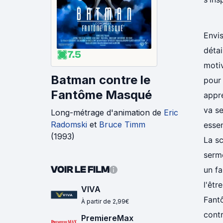
Envi
détai
7.5
moti
Batman contre le
pour 
Fantôme Masqué
appr
va s
Long-métrage d'animation
de
Eric
Radomski
et
Bruce Timm
essen
(
1993
)
La sc
serme
VOIR LE FILM
un fa
l'êtr
VIVA
Fant
À partir de 2,99€
contr
PremiereMax