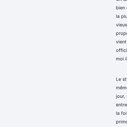
bien 
la p
vieux
prop
vient
offi
moi i
Le st
même
jour,
entre
la fo
primo