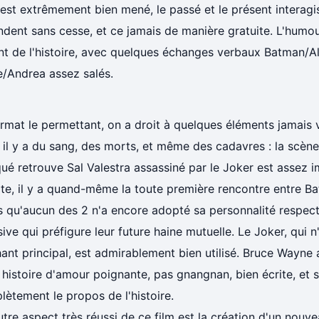
est extrêmement bien mené, le passé et le présent interagi
dent sans cesse, et ce jamais de manière gratuite. L'humou
nt de l'histoire, avec quelques échanges verbaux Batman/A
e/Andrea assez salés.
rmat le permettant, on a droit à quelques éléments jamais v
 il y a du sang, des morts, et même des cadavres : la scèn
é retrouve Sal Valestra assassiné par le Joker est assez 
te, il y a quand-même la toute première rencontre entre Ba
s qu'aucun des 2 n'a encore adopté sa personnalité respec
sive qui préfigure leur future haine mutuelle. Le Joker, qui n'
nt principal, est admirablement bien utilisé. Bruce Wayne a
 histoire d'amour poignante, pas gnangnan, bien écrite, et 
ètement le propos de l'histoire.
tre aspect très réussi de ce film est la création d'un nouve