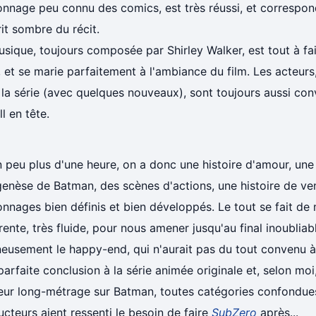
nnage peu connu des comics, est très réussi, et correspond
rit sombre du récit.
sique, toujours composée par Shirley Walker, est tout à fait
, et se marie parfaitement à l'ambiance du film. Les acteur
la série (avec quelques nouveaux), sont toujours aussi co
l en tête.
 peu plus d'une heure, on a donc une histoire d'amour, une
genèse de Batman, des scènes d'actions, une histoire de v
nnages bien définis et bien développés. Le tout se fait de 
ente, très fluide, pour nous amener jusqu'au final inoubliabl
eusement le happy-end, qui n'aurait pas du tout convenu à 
arfaite conclusion à la série animée originale et, selon moi
leur long-métrage sur Batman, toutes catégories confondu
cteurs aient ressenti le besoin de faire
SubZero
après...