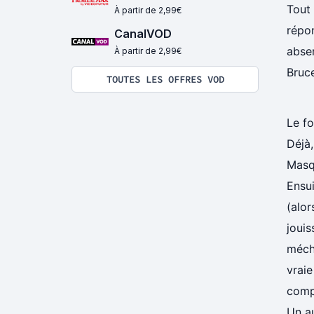
Tout 
À partir de 2,99€
répon
CanalVOD
abse
À partir de 2,99€
Bruc
TOUTES LES OFFRES VOD
Le fo
Déjà,
Masqu
Ensui
(alor
jouis
mécha
vraie
compl
Un au