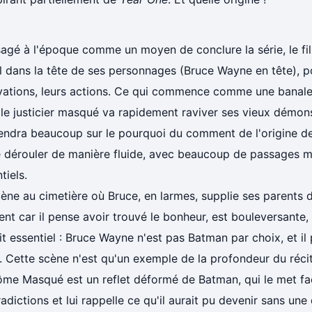
sagé à l'époque comme un moyen de conclure la série, le fi
l dans la tête de ses personnages (Bruce Wayne en tête), p
vations, leurs actions. Ce qui commence comme une banale
le justicier masqué va rapidement raviver ses vieux démons
endra beaucoup sur le pourquoi du comment de l'origine de
e dérouler de manière fluide, avec beaucoup de passages m
tiels.
ène au cimetière où Bruce, en larmes, supplie ses parents d
nt car il pense avoir trouvé le bonheur, est bouleversante, e
it essentiel : Bruce Wayne n'est pas Batman par choix, et il 
e. Cette scène n'est qu'un exemple de la profondeur du réc
ôme Masqué est un reflet déformé de Batman, qui le met fa
adictions et lui rappelle ce qu'il aurait pu devenir sans une d