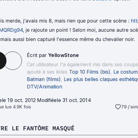
is merde, j'avais mis 8, mais rien que pour cette scène :
htt
MQRDg94
, je rajoute un point ! Selon moi, aucune autre sc
amais aussi bien capturé l'essence même du chevalier noir.
Écrit par
YellowStone
Cet utilisateur l'a également mis dans ses coup
ajouté à ses listes
Top 10 Films (bis)
,
Le costum
Batman (films)
,
Les plus belles claques esthéti
DTV/Animation
e
le 19 oct. 2012
Modifiée
le 31 oct. 2014
que lue
4.9K
fois
79 j'ai
TRE LE FANTÔME MASQUÉ