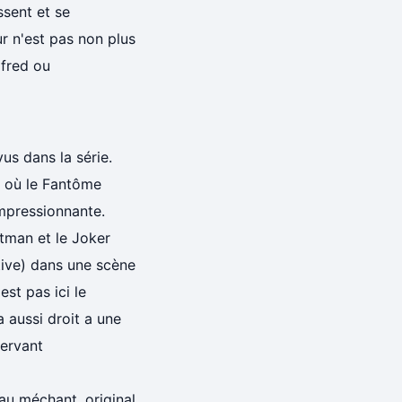
ssent et se
r n'est pas non plus
lfred ou
us dans la série.
e où le Fantôme
impressionnante.
tman et le Joker
tive) dans une scène
est pas ici le
 aussi droit a une
servant
au méchant, original,