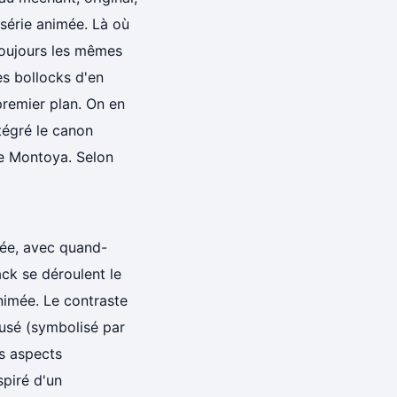
 série animée. Là où
toujours les mêmes
es bollocks d'en
remier plan. On en
tégré le canon
ee Montoya. Selon
mée, avec quand-
ck se déroulent le
 animée. Le contraste
busé (symbolisé par
es aspects
spiré d'un