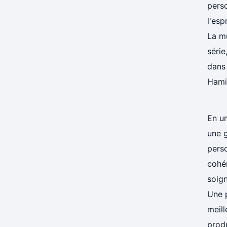
perso
l'esp
La mu
série
dans 
Hamil
En un
une 
perso
cohér
soign
Une p
meil
produ