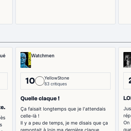
qué
Watchmen
YellowStone
10
83 critiques
LO
Quelle claque !
te.
Jus
Ça faisait longtemps que je l'attendais
rép
celle-là !
cès
On 
Il y a peu de temps, je me disais que ça
s
que
remontait à loin ma dernière claque