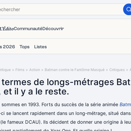
L'Édito
Communauté
Découvrir
ms 2026
Tops
Listes
itique
>
Films
>
Action
>
Batman contre le Fantôme Masqué
>
Critiques
>
 termes de longs-métrages Batm
 et il y a le reste.
 sommes en 1993. Forts du succès de la série animée
Batm
-ci se lancent rapidement dans un long-métrage, situé dan
f (le fameux DCAU). Ils décident de donner une origine à le
pirant partiellement de
Year One
. Et quelle origine !