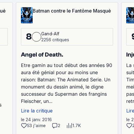
qué
Batman contre le Fantôme Masqué
Gand-Alf
8
2256 critiques
Angel of Death.
In
Etre gamin au tout début des années 90
La 
aura été génial pour au moins une
sui
raison: Batman: The Animated Serie. Un
Tim
monument du dessin animé, le digne
mei
successeur du Superman des frangins
pas
Fleischer, un...
ret
s
Lire la critique
Lir
le 24 janv. 2016
le 
53 j'aime
2
1.7K