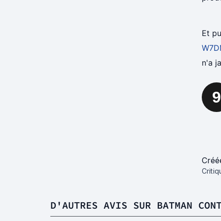
Et pu
W7D
n'a j
9
Créé
Criti
D'AUTRES AVIS SUR BATMAN CON