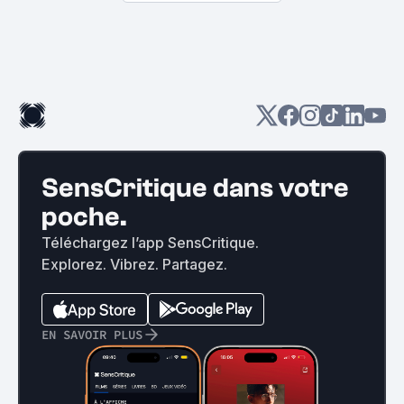
SensCritique dans votre
poche.
Téléchargez l’app SensCritique.
Explorez. Vibrez. Partagez.
EN SAVOIR PLUS