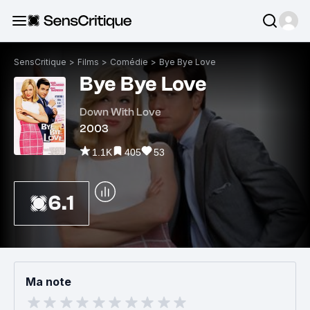
SensCritique
>
Films
>
Comédie
>
Bye Bye Love
Bye Bye Love
Down With Love
2003
1.1K
405
53
6.1
Ma note