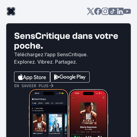
SensCritique dans votre
poche.
Téléchargez l’app SensCritique.
Explorez. Vibrez. Partagez.
EN SAVOIR PLUS