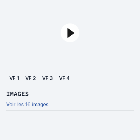
VF
1
VF
2
VF
3
VF
4
IMAGES
Voir les 16 images