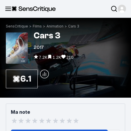
SensCritique
>
Films
>
Animation
>
Cars 3
Cars 3
2017
7.2K
1.2K
210
6.1
Ma note