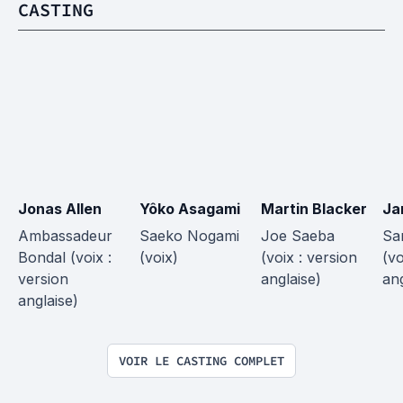
CASTING
Jonas Allen
Yôko Asagami
Martin Blacker
Ja
Ambassadeur 
Saeko Nogami 
Joe Saeba 
Sa
Bondal (voix : 
(voix)
(voix : version 
(vo
version 
anglaise)
ang
anglaise)
VOIR LE CASTING COMPLET