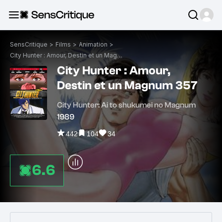
SensCritique
>
Films
>
Animation
>
City Hunter : Amour, Destin et un Magnum 357
City Hunter : Amour,
Destin et un Magnum 357
City Hunter: Ai to shukumei no Magnum
1989
442
104
34
6.6