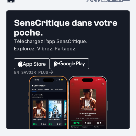
SensCritique dans votre
poche.
Téléchargez l’app SensCritique.
Explorez. Vibrez. Partagez.
EN SAVOIR PLUS