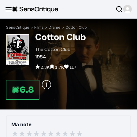
SensCritique
>
Films
>
Drame
>
Cotton Club
Cotton Club
The Cotton Club
1984
2.3K
1.7K
117
6.8
Ma note