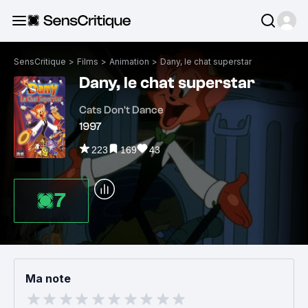
SensCritique
>
Films
>
Animation
>
Dany, le chat superstar
Dany, le chat superstar
Cats Don't Dance
1997
223
169
43
7
Ma note