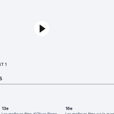
ST
1
S
13
e
16
e
Les meilleurs films d'Oliver Stone
Les meilleurs films sur la gue