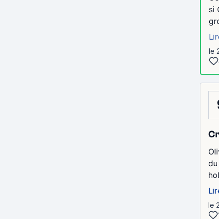
si
gr
Lir
le 
Cr
Oli
du
ho
Lir
le 