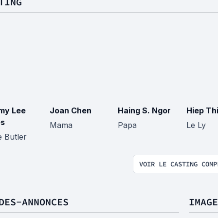
TING
my Lee
Joan Chen
Haing S. Ngor
Hiep Thi
es
Mama
Papa
Le Ly
e Butler
VOIR LE CASTING COMP
DES-ANNONCES
IMAGE