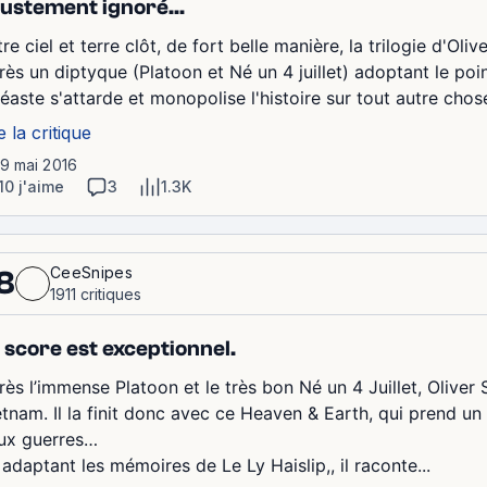
justement ignoré...
re ciel et terre clôt, de fort belle manière, la trilogie d'Ol
rès un diptyque (Platoon et Né un 4 juillet) adoptant le poi
éaste s'attarde et monopolise l'histoire sur tout autre chose
e la critique
19 mai 2016
10 j'aime
3
1.3K
CeeSnipes
8
1911 critiques
 score est exceptionnel.
ès l’immense Platoon et le très bon Né un 4 Juillet, Oliver St
etnam. Il la finit donc avec ce Heaven & Earth, qui prend un
ux guerres…
adaptant les mémoires de Le Ly Haislip,, il raconte...