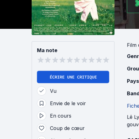
Film
Ma note
Genr
Grou
ÉCRIRE UNE CRITIQUE
Pays
Vu
Band
Envie de le voir
Fich
En cours
Lê Ly
gouv
Coup de cœur