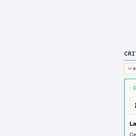
CRI
R
C
La
Ce