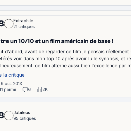
Extraphile
8
21 critiques
tre un 10/10 et un film américain de base !
ut d'abord, avant de regarder ce film je pensais réellement q
éférés voir dans mon top 10 après avoir lu le synopsis, et 
lheureusement, ce film alterne aussi bien l'excellence par 
e la critique
29 oct. 2013
11 j'aime
6
2K
Jubileus
8
95 critiques