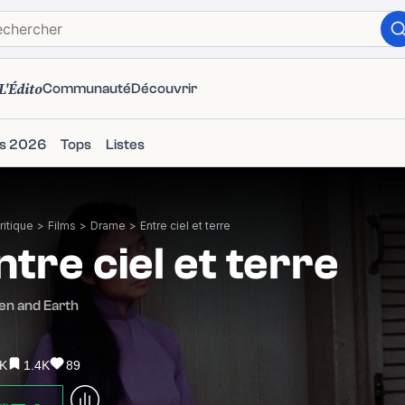
L'Édito
Communauté
Découvrir
ms 2026
Tops
Listes
itique
>
Films
>
Drame
>
Entre ciel et terre
ntre ciel et terre
en and Earth
1K
1.4K
89