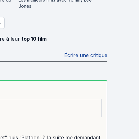
Jones
S
rre à leur
top 10 film
Écrire une critique
illet" puis "Platoon" à la suite me demandant