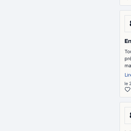
En
To
pr
ma
Lir
le 