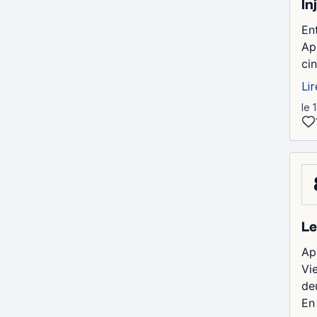
In
Ent
Ap
cin
Lir
le 
Le
Apr
Vi
de
En 