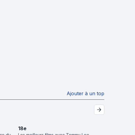
Ajouter à un top
18
e
rre du
Les meilleurs films avec Tommy Lee