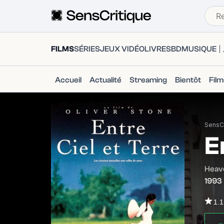
FILMS
SÉRIES
JEUX VIDÉO
LIVRES
BD
MUSIQUE
Accueil
Actualité
Streaming
Bientôt
Fil
SensCr
E
Heav
1993
1.