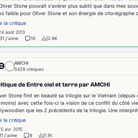
 Oliver Stone pouvait s'avérer plus subtil que dans mes souv
os faible pour Oliver Stone et son énergie de chorégraphe de
e la critique
24 août 2013
31 j'aime
10
2.6K
AMCHI
9
6429 critiques
itique de Entre ciel et terre par AMCHI
ver Stone finit en beauté sa trilogie sur le Vietnam (depuis d'
 moins) avec cette fois-ci la vision de ce conflit du côté vi
llywoodien que les 2 précédents de la trilogie. Une interprét
e la critique
25 avr. 2015
11 j'aime
8
1.1K