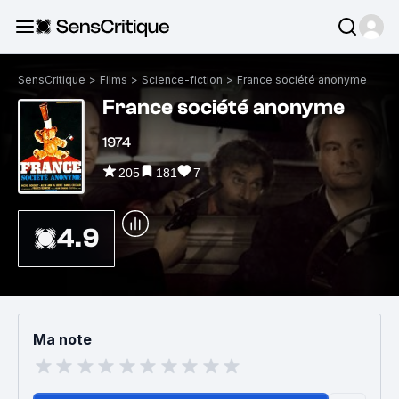
SensCritique
>
Films
>
Science-fiction
>
France société anonyme
France société anonyme
1974
205
181
7
4.9
Ma note