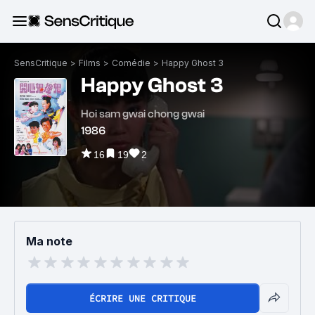
SensCritique
>
Films
>
Comédie
>
Happy Ghost 3
Happy Ghost 3
Hoi sam gwai chong gwai
1986
16
19
2
Ma note
ÉCRIRE UNE CRITIQUE