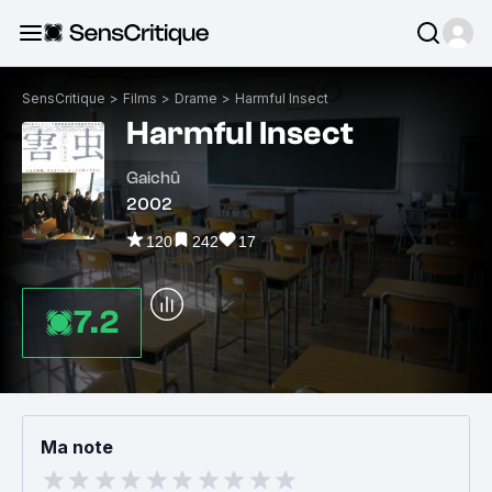
SensCritique
>
Films
>
Drame
>
Harmful Insect
Harmful Insect
Gaichû
2002
120
242
17
7.2
Ma note