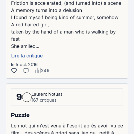
Friction is accelerated, (and turned into) a scene
A memory turns into a delusion
I found myself being kind of summer, somehow
A red haired girl,
taken by the hand of a man who is walking by
fast
She smiled...
Lire la critique
le 5 oct. 2016
246
Laurent Notuas
9
167 critiques
Puzzle
Le mot qui m'est venu à l'esprit après avoir vu ce
film... des scènes à priori sans lien qui, petit à