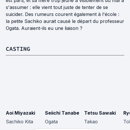
est parti, et sa mère trop jeune a visiblement du mal à
s'assumer : elle vient tout juste de tenter de se
suicider. Des rumeurs courent également à l'école :
la petite Sachiko aurait causé le départ du professeur
Ogata. Auraient-ils eu une liaison ?
CASTING
Aoi Miyazaki
Seiichi Tanabe
Tetsu Sawaki
Ry
Sachiko Kita
Ogata
Takao
To