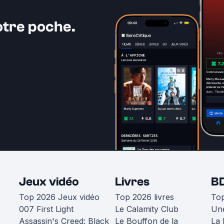
otre poche.
Jeux vidéo
Livres
B
Top 2026 Jeux vidéo
Top 2026 livres
To
007 First Light
Le Calamity Club
Une
Assassin's Creed: Black
Le Bouffon de la
La 