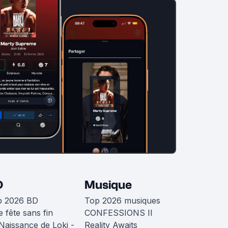
D
Musique
p 2026 BD
Top 2026 musiques
 fête sans fin
CONFESSIONS II
Naissance de Loki -
Reality Awaits