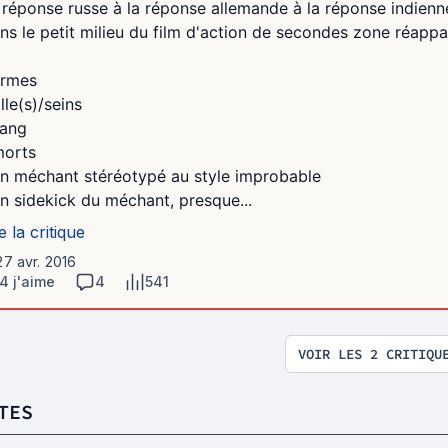
 réponse russe à la réponse allemande à la réponse indien
ns le petit milieu du film d'action de secondes zone réappa
armes
ille(s)/seins
sang
morts
un méchant stéréotypé au style improbable
un sidekick du méchant, presque...
e la critique
27 avr. 2016
4 j'aime
4
541
VOIR LES 2 CRITIQU
TES