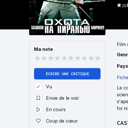
20
Film
Ma note
Genr
Pays
ÉCRIRE UNE CRITIQUE
Fich
Vu
Le c
scien
Envie de le voir
s'ape
foi ni
En cours
Coup de cœur
CAS