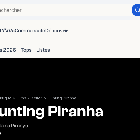
L'Édito
Communauté
Découvrir
ms 2026
Tops
Listes
itique
>
Films
>
Action
>
Hunting Piranha
unting Piranha
a na Piranyu
6