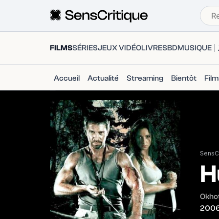
FILMS
SÉRIES
JEUX VIDÉO
LIVRES
BD
MUSIQUE
Accueil
Actualité
Streaming
Bientôt
Fil
SensCr
H
Okhot
200