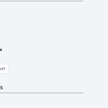
a
LET
S