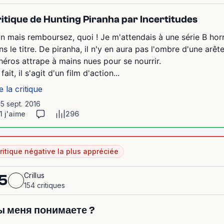
itique de Hunting Piranha par Incertitudes
n mais remboursez, quoi ! Je m'attendais à une série B horri
ns le titre. De piranha, il n'y en aura pas l'ombre d'une arê
 héros attrape à mains nues pour se nourrir.
fait, il s'agit d'un film d'action...
e la critique
15 sept. 2016
1 j'aime
296
ritique négative la plus appréciée
Crillus
5
154 critiques
ы меня понимаете ?