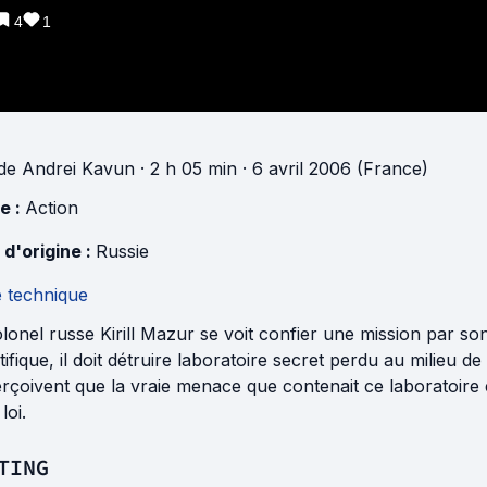
4
1
de
Andrei Kavun
· 2 h 05 min
· 6 avril 2006 (France)
e :
Action
 d'origine :
Russie
e technique
olonel russe Kirill Mazur se voit confier une mission par
tifique, il doit détruire laboratoire secret perdu au milieu de 
rçoivent que la vraie menace que contenait ce laboratoire
 loi.
TING