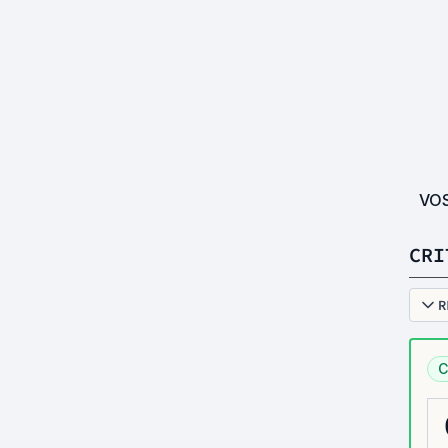
VO
CRI
R
C