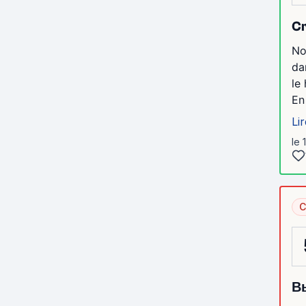
Cr
No
da
le
En 
Lir
le 
C
В