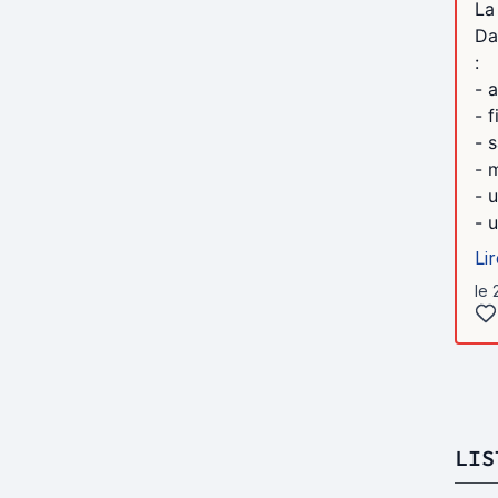
La
Da
:
- 
- f
- 
- 
- 
- 
Lir
le 
LIS