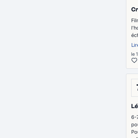
Cr
Fi
l'
éc
Lir
le 
Lé
6-
pou
Po