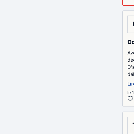
Co
Av
déç
D'
dél
Lir
le 