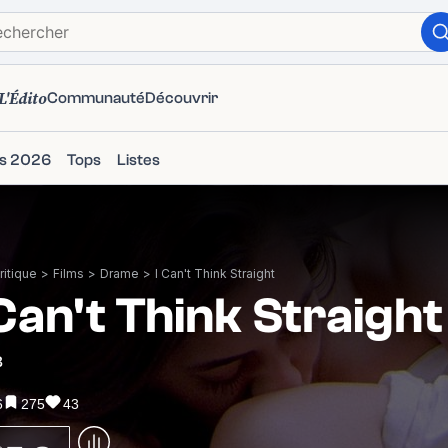
L'Édito
Communauté
Découvrir
ms 2026
Tops
Listes
itique
>
Films
>
Drame
>
I Can't Think Straight
 Can't Think Straight
8
6
275
43