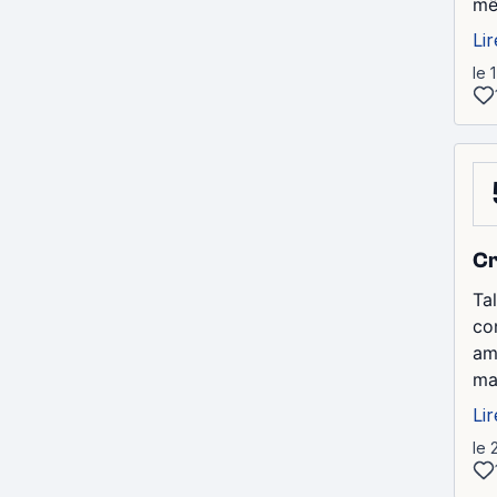
mê
Lir
le 
Cr
Ta
co
am
mar
Lir
le 