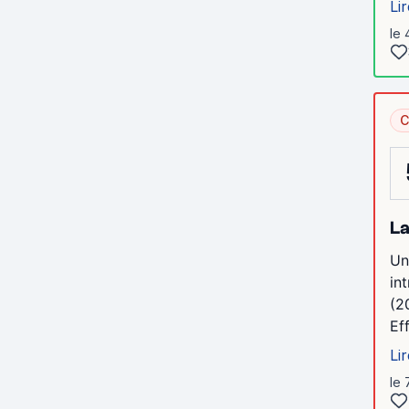
Lir
le 
C
La
Un
in
(2
Ef
Lir
le 