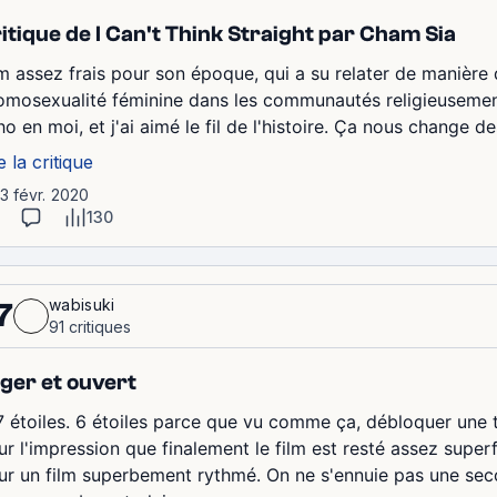
itique de I Can't Think Straight par Cham Sia
lm assez frais pour son époque, qui a su relater de manière 
homosexualité féminine dans les communautés religieusemen
ho en moi, et j'ai aimé le fil de l'histoire. Ça nous change 
e la critique
13 févr. 2020
130
wabisuki
7
91 critiques
ger et ouvert
7 étoiles. 6 étoiles parce que vu comme ça, débloquer une tel
r l'impression que finalement le film est resté assez superfi
ur un film superbement rythmé. On ne s'ennuie pas une seco