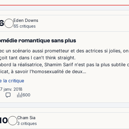
Eden Downs
6
65 critiques
médie romantique sans plus
ec un scénario aussi prometteur et des actrices si jolies, on
oit tant dans I can't think straight.
abord la réalisatrice, Shamim Sarif n'est pas la plus subtile 
icat, à savoir l'homosexualité de deux...
e la critique
17 janv. 2018
600
Cham Sia
10
3 critiques