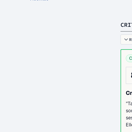
CRI
R
C
Cr
"T
so
se
El