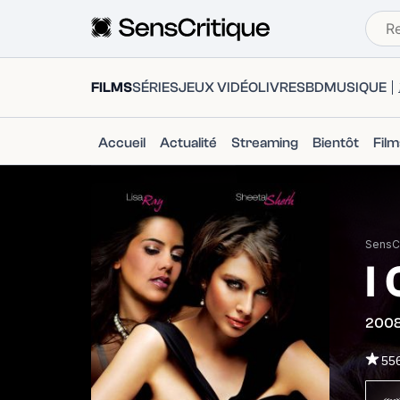
FILMS
SÉRIES
JEUX VIDÉO
LIVRES
BD
MUSIQUE
Accueil
Actualité
Streaming
Bientôt
Fil
SensCr
I
200
55