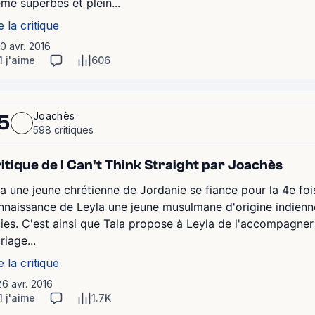
me superbes et plein...
e la critique
10 avr. 2016
1 j'aime
606
Joachès
5
598 critiques
itique de I Can't Think Straight par Joachès
la une jeune chrétienne de Jordanie se fiance pour la 4e fois
nnaissance de Leyla une jeune musulmane d'origine indien
ies. C'est ainsi que Tala propose à Leyla de l'accompagner
iage...
e la critique
26 avr. 2016
1 j'aime
1.7K