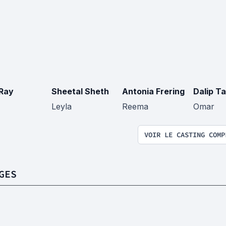
 Ray
Sheetal Sheth
Antonia Frering
Dalip Ta
Leyla
Reema
Omar
VOIR LE CASTING COMP
GES