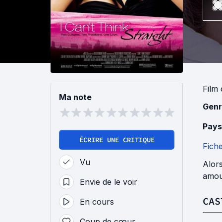
Film
Ma note
Genr
Pays
ÉCRIRE UNE CRITIQUE
Fich
Vu
Alors
amour
Envie de le voir
CAS
En cours
Coup de cœur