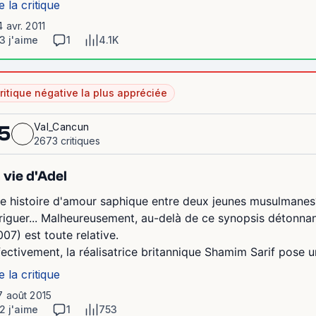
e la critique
4 avr. 2011
3 j'aime
1
4.1K
ritique négative la plus appréciée
Val_Cancun
5
2673 critiques
 vie d'Adel
e histoire d'amour saphique entre deux jeunes musulmanes?
triguer... Malheureusement, au-delà de ce synopsis détonnant,
007) est toute relative.
fectivement, la réalisatrice britannique Shamim Sarif pose u
e la critique
7 août 2015
2 j'aime
1
753