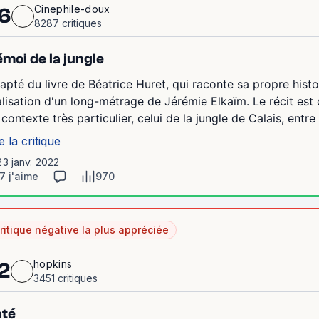
Cinephile-doux
6
8287 critiques
émoi de la jungle
apté du livre de Béatrice Huret, qui raconte sa propre histoi
alisation d'un long-métrage de Jérémie Elkaïm. Le récit es
 contexte très particulier, celui de la jungle de Calais, entre
e la critique
23 janv. 2022
7 j'aime
970
ritique négative la plus appréciée
hopkins
2
3451 critiques
até