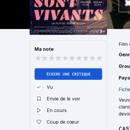
Film
Ma note
Genr
Grou
ÉCRIRE UNE CRITIQUE
Pays
Vu
Fich
Envie de le voir
Veuve
cland
En cours
devoi
Coup de cœur
CAS