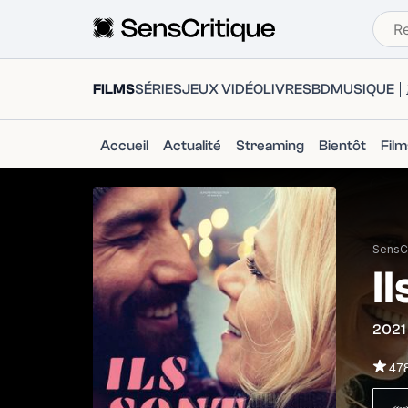
FILMS
SÉRIES
JEUX VIDÉO
LIVRES
BD
MUSIQUE
Accueil
Actualité
Streaming
Bientôt
Fil
SensCr
I
2021
47