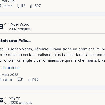
2 mai 2022
7 j'aime
12
507
Noel_Astoc
6
332 critiques
 était une Foïs...
ec ‘Ils sont vivants’, Jérémie Elkaïm signe un premier film i
crée dans un certain réalisme, plus bancal dans sa seconde p
ur choisir un angle plus romanesque qui marche moins. Elka
e la critique
6 mars 2022
4 j'aime
1
186
mymp
6
1228 critiques