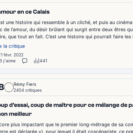
amour en ce Calais
est une histoire qui ressemble à un cliché, et puis au ciném
uc de l’amour, du désir brûlant qui surgit entre deux êtres 
ire, que tout en fait. C’est une histoire qui pourrait faire les
e la critique
21 févr. 2022
3 j'aime
441
Rémy Fiers
8
2404 critiques
up d'essai, coup de maître pour ce mélange de pa
son meilleur
core plus impactant que le premier long-métrage de sa comp
erre est déclarée »), pour lequel il était coscénariste, ce p