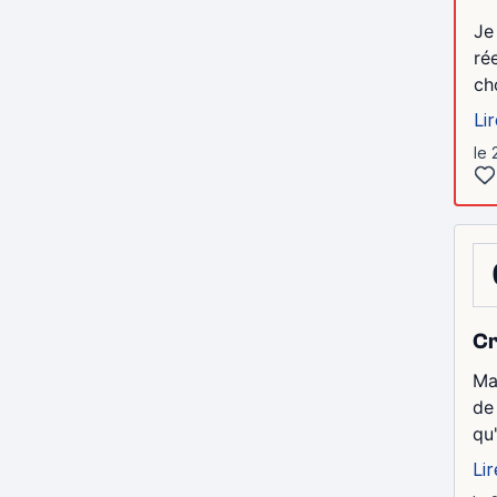
Je
ré
cho
Lir
le 
Cr
Ma
de
qu
Lir