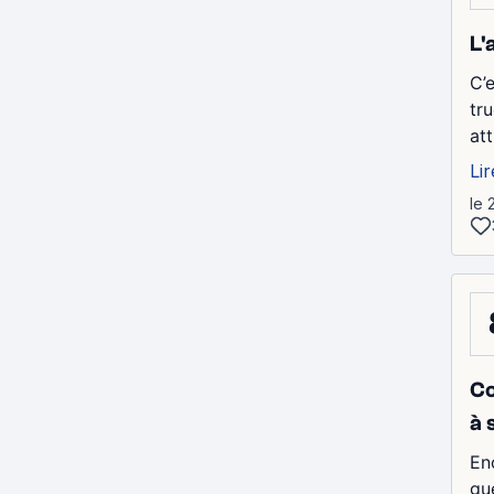
L'
C’
tr
att
Lir
le 
Co
à 
En
gu