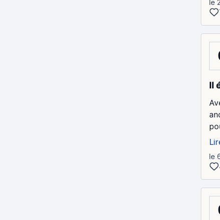
le 
Il
Av
an
po
Lir
le 