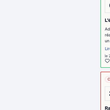
L'
Ad
ré
un
Lir
le 
C
R