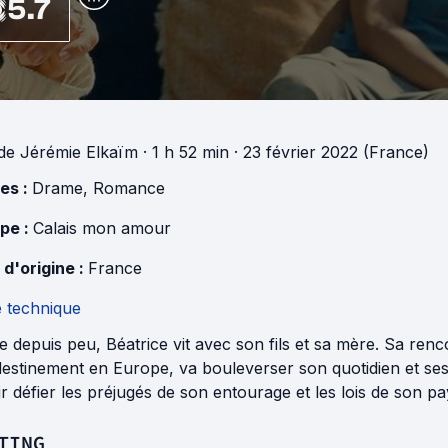
5.7
de
Jérémie Elkaïm
· 1 h 52 min
· 23 février 2022 (France)
es :
Drame
,
Romance
pe :
Calais mon amour
 d'origine :
France
e technique
 depuis peu, Béatrice vit avec son fils et sa mère. Sa ren
estinement en Europe, va bouleverser son quotidien et ses 
r défier les préjugés de son entourage et les lois de son pa
TING