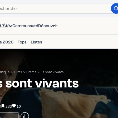
L'Édito
Communauté
Découvrir
ms 2026
Tops
Listes
itique
>
Films
>
Drame
>
Ils sont vivants
ls sont vivants
8
283
10