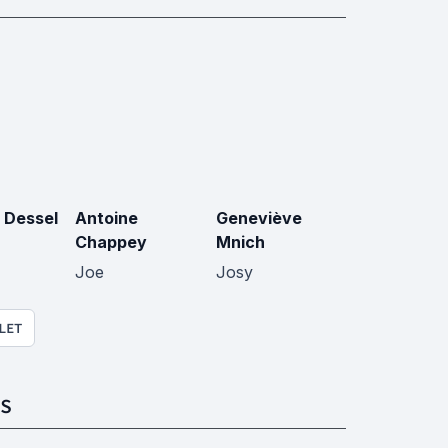
n Dessel
Antoine
Geneviève
Chappey
Mnich
Joe
Josy
LET
S