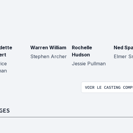
dette
Warren William
Rochelle
Ned Spa
ert
Hudson
Stephen Archer
Elmer S
ice
Jessie Pullman
man
VOIR LE CASTING COMP
GES