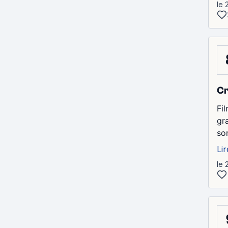
le 
Cr
Fi
gr
so
Lir
le 