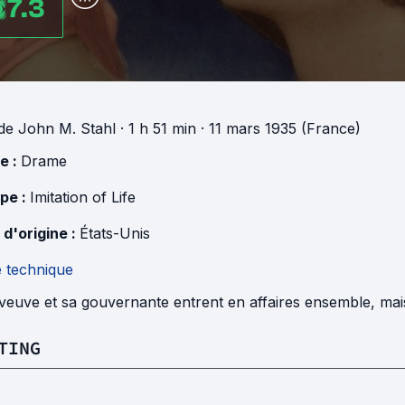
7.3
de
John M. Stahl
· 1 h 51 min
· 11 mars 1935 (France)
e :
Drame
pe :
Imitation of Life
 d'origine :
États-Unis
e technique
euve et sa gouvernante entrent en affaires ensemble, mais 
TING