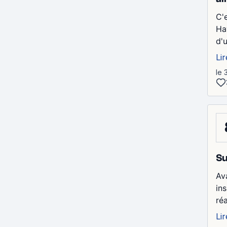
C'
Ha
d'
Lir
le 
Su
Av
in
réa
Lir