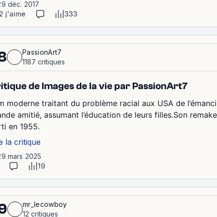
29 déc. 2017
2 j'aime
333
PassionArt7
8
1187 critiques
itique de Images de la vie par PassionArt7
lm moderne traitant du problème racial aux USA de l’émanc
ande amitié, assumant l’éducation de leurs filles.Son remake
rti en 1955.
e la critique
29 mars 2025
19
mr_lecowboy
9
12 critiques