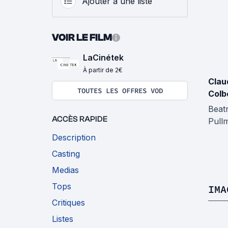
Ajouter à une liste
VOIR LE FILM
LaCinétek
À partir de 2€
Clau
TOUTES LES OFFRES VOD
Colb
Beatr
ACCÈS RAPIDE
Pull
Description
Casting
Medias
Tops
IMA
Critiques
Listes