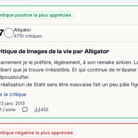
ritique positive la plus appréciée
Alligator
7
4710 critiques
itique de Images de la vie par Alligator
zarrement je le préfère, légèrement, à son remake sirkien. L
lbert que je trouve irrésistible. Et qui continue de m'épater
époustoufler.
 réalisation de Stahl sans être mauvaise fait un peu pâle figu
e la critique
23 janv. 2013
1 j'aime
455
ritique négative la plus appréciée