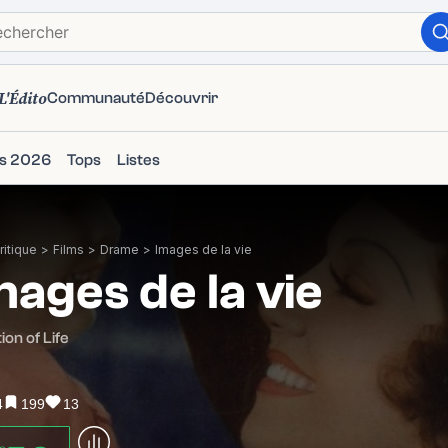
L'Édito
Communauté
Découvrir
ms 2026
Tops
Listes
itique
>
Films
>
Drame
>
Images de la vie
mages de la vie
ion of Life
4
199
13