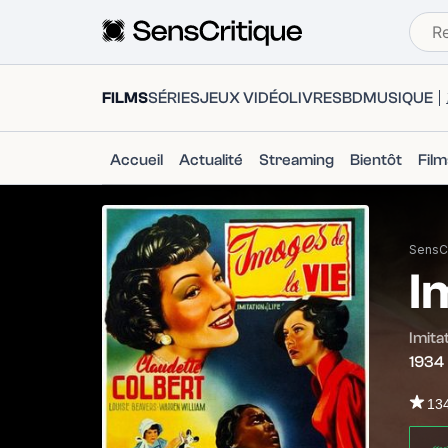
FILMS
SÉRIES
JEUX VIDÉO
LIVRES
BD
MUSIQUE
Accueil
Actualité
Streaming
Bientôt
Fil
SensCr
I
Imitat
1934
13