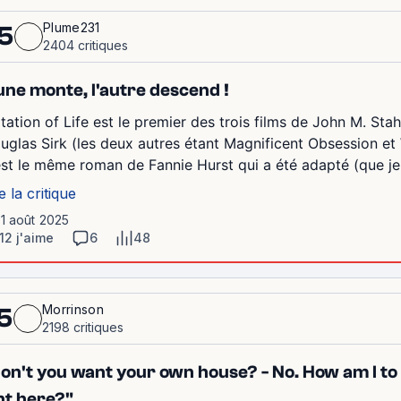
Plume231
5
2404 critiques
une monte, l'autre descend !
itation of Life est le premier des trois films de John M. Stah
uglas Sirk (les deux autres étant Magnificent Obsession 
est le même roman de Fannie Hurst qui a été adapté (que je n'
e la critique
11 août 2025
12 j'aime
6
48
Morrinson
5
2198 critiques
on't you want your own house? - No. How am I to t
nt here?"