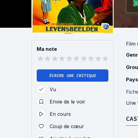
Film
Ma note
Genr
Grou
ÉCRIRE UNE CRITIQUE
Pays
Vu
Fich
Envie de le voir
Une v
En cours
CAS
Coup de cœur