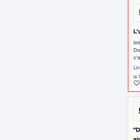
L'
Im
Do
c'
Lir
le 
"D
ai