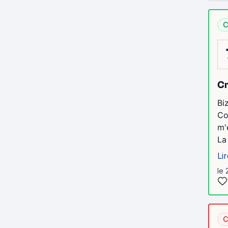
C
Cr
Bi
Co
m'
La
Lir
le 
C