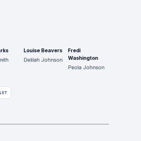
rks
Louise Beavers
Fredi
Washington
mith
Delilah Johnson
Peola Johnson
LET