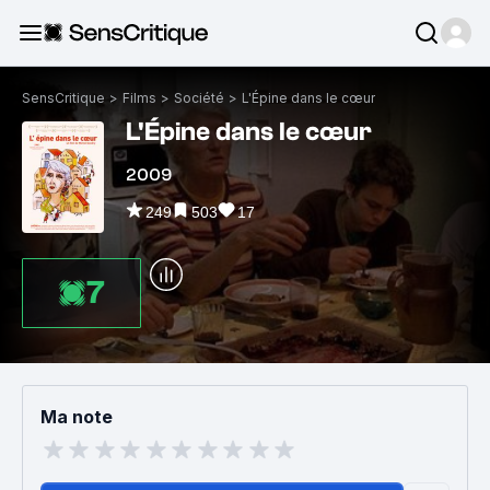
SensCritique
>
Films
>
Société
>
L'Épine dans le cœur
L'Épine dans le cœur
2009
249
503
17
7
Ma note