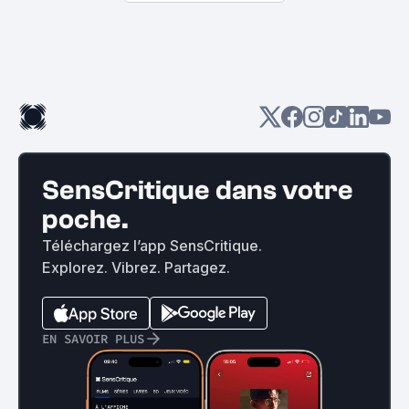
SensCritique dans votre
poche.
Téléchargez l’app SensCritique.
Explorez. Vibrez. Partagez.
EN SAVOIR PLUS