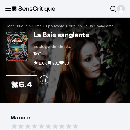
SensCritique
>
Films
>
Épouvante-Horreur
>
La Baie sanglante
La Baie sanglante
Ecologia del delitto
1971
1.6K
981
83
6.4
Ma note