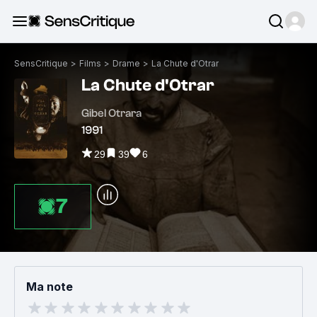
SensCritique
>
Films
>
Drame
>
La Chute d'Otrar
La Chute d'Otrar
Gibel Otrara
1991
29
39
6
7
Ma note