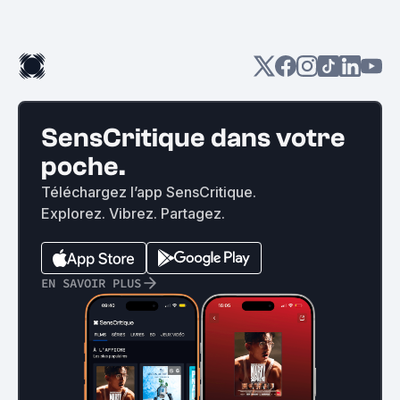
SensCritique dans votre
poche.
Téléchargez l’app SensCritique.
Explorez. Vibrez. Partagez.
EN SAVOIR PLUS