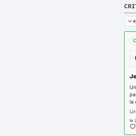
CRI
R
C
Je
Un
pa
la
Lir
le 