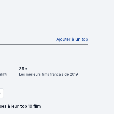
Ajouter à un top
39
e
ekhti
Les meilleurs films français de 2019
S
sses à leur
top 10 film