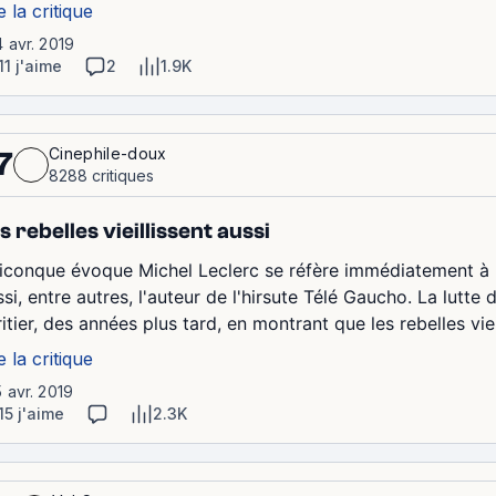
e la critique
4 avr. 2019
11 j'aime
2
1.9K
Cinephile-doux
7
8288 critiques
s rebelles vieillissent aussi
iconque évoque Michel Leclerc se réfère immédiatement à L
ssi, entre autres, l'auteur de l'hirsute Télé Gaucho. La lutte
itier, des années plus tard, en montrant que les rebelles viei
e la critique
5 avr. 2019
15 j'aime
2.3K