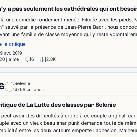
 n'y a pas seulement les cathédrales qui ont beso
ilà une comédie rondement menée. Filmée avec les pieds, Mi
m" sauvé par la présence de Jean-Pierre Bacri, nous concoct
ivant une famille de classe moyenne qui y reste volontairem
e la critique
19 avr. 2019
20 j'aime
6
2.8K
Selenie
6
4796 critiques
itique de La Lutte des classes par Selenie
 peut avoir des difficultés à croire à ce couple original, c
uple avec un vieux beau anar punk demande toute de même 
mplicité entre les deux acteurs emporte l'adhésion. Malheu