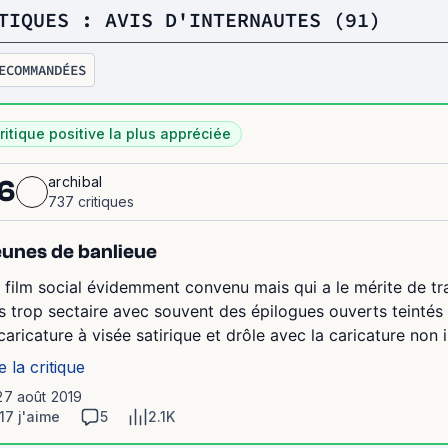
TIQUES : AVIS D'INTERNAUTES (91)
ECOMMANDÉES
ritique positive la plus appréciée
archibal
6
737 critiques
unes de banlieue
 film social évidemment convenu mais qui a le mérite de tr
s trop sectaire avec souvent des épilogues ouverts teintés
 caricature à visée satirique et drôle avec la caricature non i
e la critique
27 août 2019
17 j'aime
5
2.1K