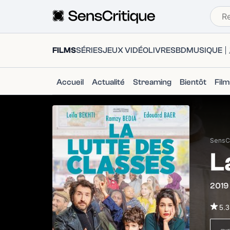
FILMS
SÉRIES
JEUX VIDÉO
LIVRES
BD
MUSIQUE
Accueil
Actualité
Streaming
Bientôt
Fil
SensCr
L
2019
5.