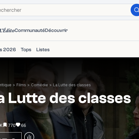
L'Édito
Communauté
Découvrir
ms 2026
Tops
Listes
itique
>
Films
>
Comédie
>
La Lutte des classes
a Lutte des classes
3K
770
66