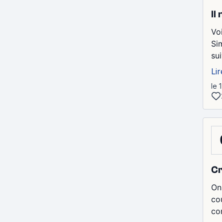
Il
Vo
Si
su
Lir
le 
Cr
On
co
co