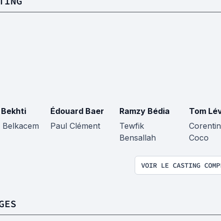
TING
 Bekhti
Édouard Baer
Ramzy Bédia
Tom Lé
a Belkacem
Paul Clément
Tewfik
Corentin 
Bensallah
Coco
VOIR LE CASTING COMP
GES