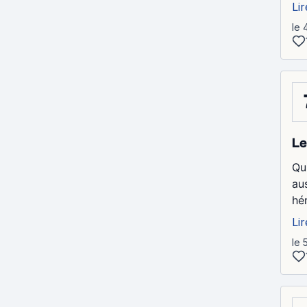
Lir
le 
Le
Qu
au
hér
Lir
le 