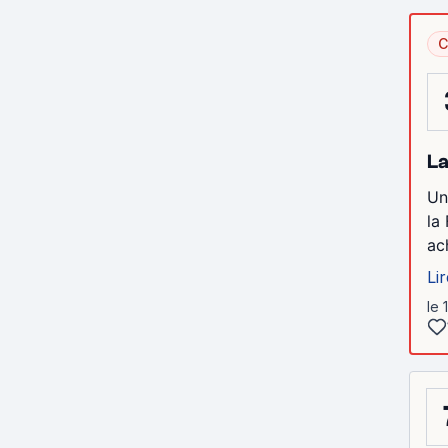
C
La
Un
la
ac
Lir
le 