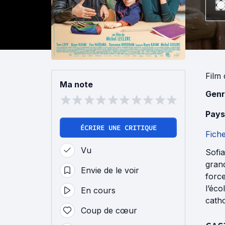
Film
Ma note
Genr
Pays
ÉCRIRE UNE CRITIQUE
Fich
Vu
Sofia
grand
Envie de le voir
force
l’éco
En cours
catho
Coup de cœur