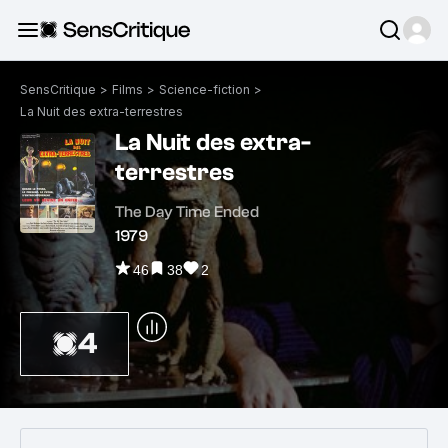
SensCritique
>
Films
>
Science-fiction
>
La Nuit des extra-terrestres
La Nuit des extra-
terrestres
The Day Time Ended
1979
46
38
2
4