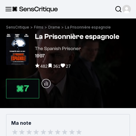
SensCritique
>
Films
>
Drame
>
La Prisonnière espagnole
La Prisonnière espagnole
The Spanish Prisoner
1997
482
361
27
7
Ma note