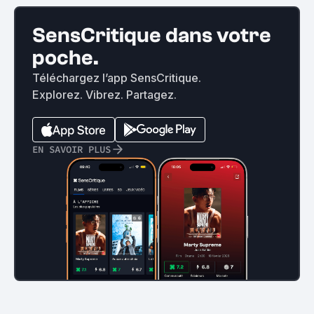
SensCritique dans votre
poche.
Téléchargez l’app SensCritique.
Explorez. Vibrez. Partagez.
EN SAVOIR PLUS