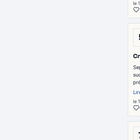
le 
Cr
Se
su
pr
Lir
le 