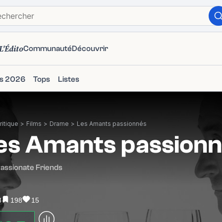
L'Édito
Communauté
Découvrir
ms 2026
Tops
Listes
itique
>
Films
>
Drame
>
Les Amants passionnés
es Amants passion
assionate Friends
3
198
15