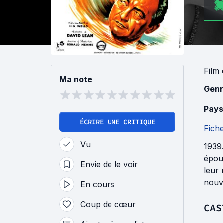
Film
Ma note
Genr
Pays
ÉCRIRE UNE CRITIQUE
Fich
Vu
1939.
épou
Envie de le voir
leur 
nouv
En cours
Coup de cœur
CAS