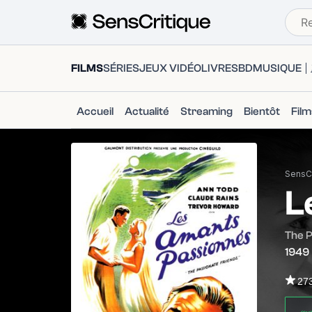
FILMS
SÉRIES
JEUX VIDÉO
LIVRES
BD
MUSIQUE
Accueil
Actualité
Streaming
Bientôt
Fil
SensCr
L
The P
1949
27