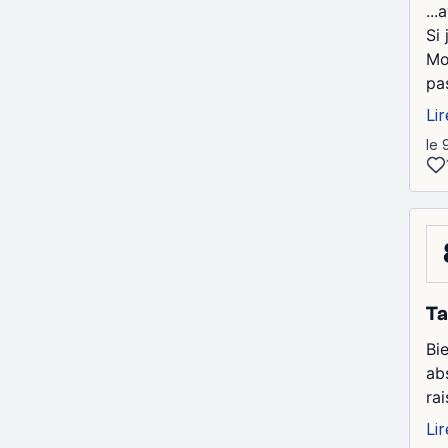
...
Si
Mo
pas
Lir
le 
Ta
Bie
ab
ra
Lir