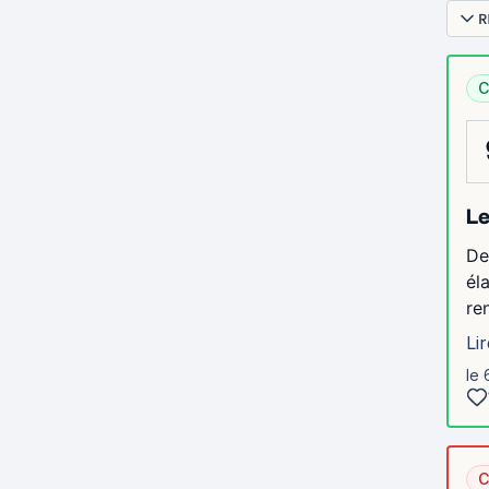
R
C
Le
De
él
re
Lir
le 
C