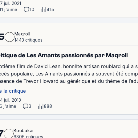
17 juil. 2021
11 j'aime
10
415
Maqroll
5
1443 critiques
itique de Les Amants passionnés par Maqroll
ptième film de David Lean, honnête artisan roublard qui a su
ccès populaire, Les Amants passionnés a souvent été compa
ésence de Trevor Howard au générique et du thème de l’adult
e la critique
14 juil. 2013
6 j'aime
3
888
Boubakar
7
6806 critiques