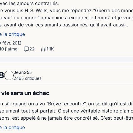
avec les amours contrariés.
 je vous dis H.G. Wells, vous me répondez "Guerre des mondes
reau" ou encore "la machine à explorer le temps" et je vo
, avant de voir ces amants passionnés, qu'il avait aussi...
e la critique
9 févr. 2012
10 j'aime
22
1.1K
JeanG55
8
2465 critiques
 vie sera un échec
n sûr quand on a vu "Brève rencontre", on se dit qu'il est di
solument tout est parfait. C'est une véritable histoire d'a
isons, est appelé à ne jamais être concrétisé. C'est peut-êtr
e la critique