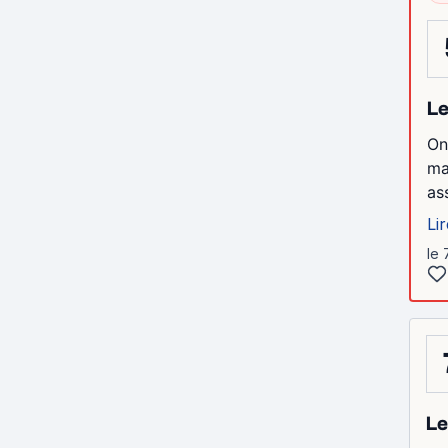
Le
On
ma
as
Lir
le 
Le