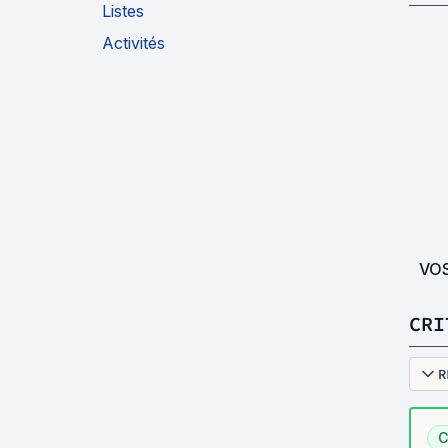
Listes
Activités
VO
CRI
R
C