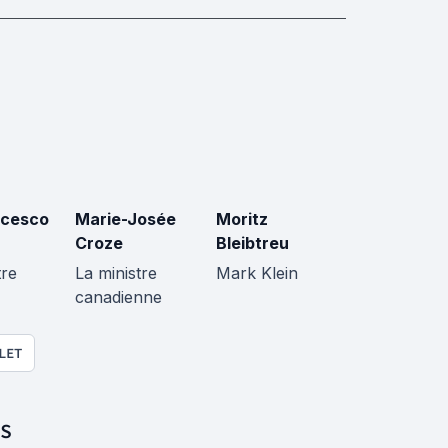
ncesco
Marie-Josée
Moritz
Croze
Bleibtreu
tre
La ministre
Mark Klein
canadienne
LET
S