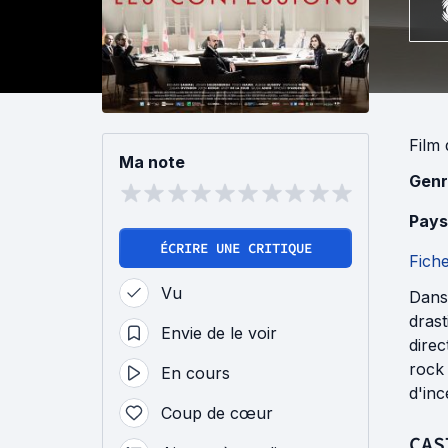
Film
Ma note
Genr
Pays
ÉCRIRE UNE CRITIQUE
Fich
Vu
Dans 
drast
Envie de le voir
direc
rock 
En cours
d'inc
Coup de cœur
CAS