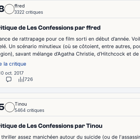
ffred
8
3322 critiques
itique de Les Confessions par ffred
ance de rattrapage pour ce film sorti en début d’année. Voil
elé. Un scénario minutieux (où se côtoient, entre autres, pou
ligion), savant mélange d’Agatha Christie, d’Hitchcock et de
e la critique
30 oct. 2017
726
Tinou
5
5464 critiques
itique de Les Confessions par Tinou
 thriller assez manichéen autour du suicide (ou de l'assass