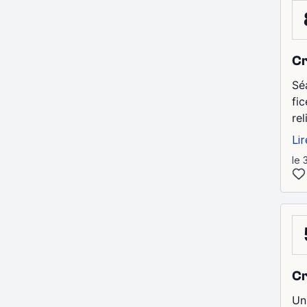
Cr
Sé
fic
re
Lir
le 
Cr
Un