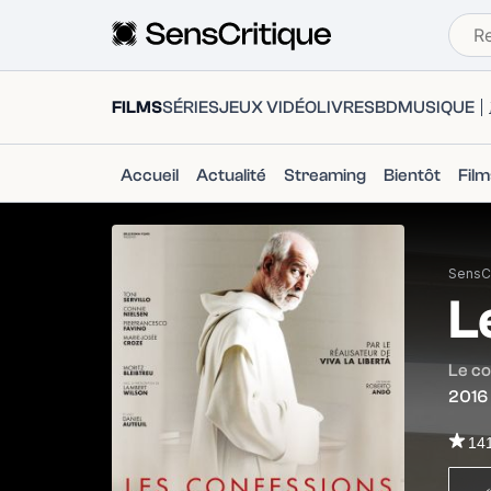
FILMS
SÉRIES
JEUX VIDÉO
LIVRES
BD
MUSIQUE
Accueil
Actualité
Streaming
Bientôt
Fil
SensCr
L
Le co
2016
14