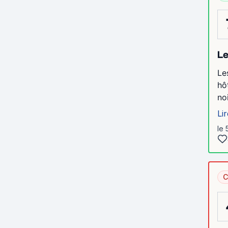
Le
Le
hô
no
Lir
le 
C