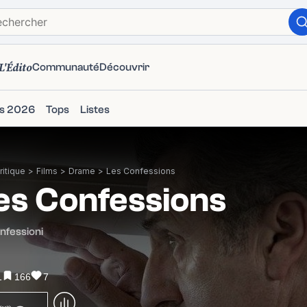
L'Édito
Communauté
Découvrir
ms 2026
Tops
Listes
itique
>
Films
>
Drame
>
Les Confessions
es Confessions
nfessioni
1
166
7