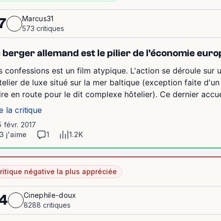
Marcus31
7
573 critiques
 berger allemand est le pilier de l'économie eur
s confessions est un film atypique. L'action se déroule sur 
telier de luxe situé sur la mer baltique (exception faite d'un
ire en route pour le dit complexe hôtelier). Ce dernier accu
e la critique
5 févr. 2017
3 j'aime
1
1.2K
ritique négative la plus appréciée
Cinephile-doux
4
8288 critiques