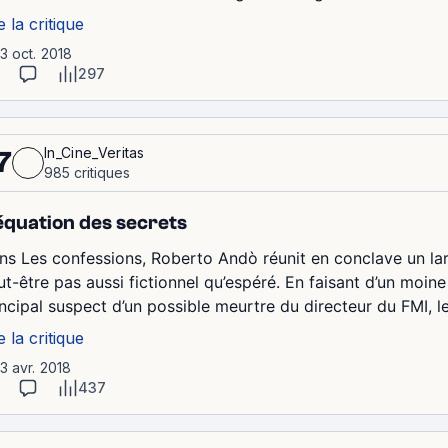
e la critique
13 oct. 2018
297
In_Cine_Veritas
7
985 critiques
équation des secrets
ns Les confessions, Roberto Andò réunit en conclave un lar
ut-être pas aussi fictionnel qu’espéré. En faisant d’un moine 
ncipal suspect d’un possible meurtre du directeur du FMI, le 
e la critique
13 avr. 2018
437