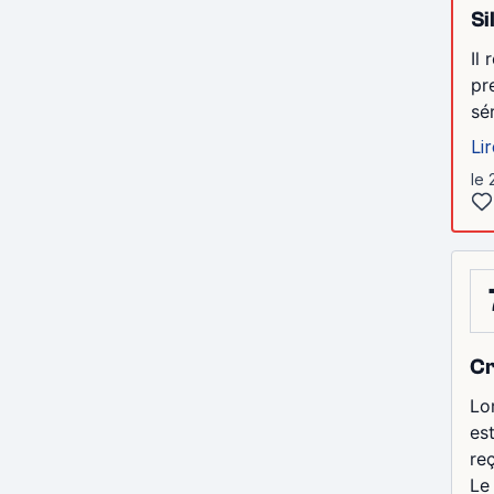
Si
Il
pr
sé
Lir
le 
Cr
Lo
est
re
Le