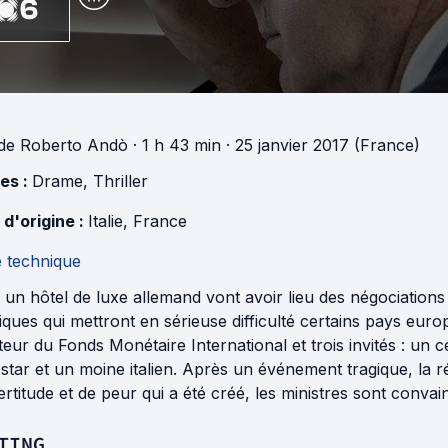
6
de
Roberto Andò
· 1 h 43 min
· 25 janvier 2017 (France)
es :
Drame
,
Thriller
 d'origine :
Italie
,
France
e technique
un hôtel de luxe allemand vont avoir lieu des négociations
iques qui mettront en sérieuse difficulté certains pays europ
teur du Fonds Monétaire International et trois invités : un 
star et un moine italien. Après un événement tragique, la r
ertitude et de peur qui a été créé, les ministres sont convain
TING