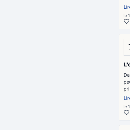
Lir
le 
L’
Da
pe
pri
Lir
le 