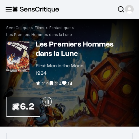
SensCritique
>
Films
>
Fantastique
>
Les Premiers Hommes dans la Lune
Les Premiers Hommes
dans la Lune
First Men in the Moon
1964
219
214
14
6.2