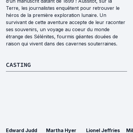
d’un manuscrit datant de 1899 ! Aussitôt, sur la
Terre, les journalistes enquêtent pour retrouver le
héros de la première exploration lunaire. Un
survivant de cette aventure accepte de leur raconter
ses souvenirs, un voyage au coeur du monde
étrange des Sélénites, fourmis géantes douées de
raison qui vivent dans des cavernes souterraines.
CASTING
Edward Judd
Martha Hyer
Lionel Jeffries
Mi