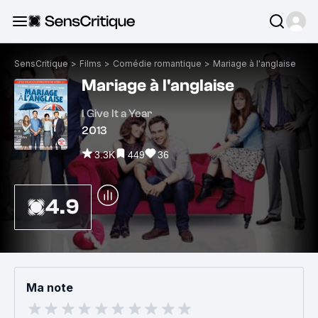
SensCritique
>
Films
>
Comédie romantique
>
Mariage à l'anglaise
Mariage à l'anglaise
I Give It a Year
2013
3.3K
449
36
4.9
Ma note