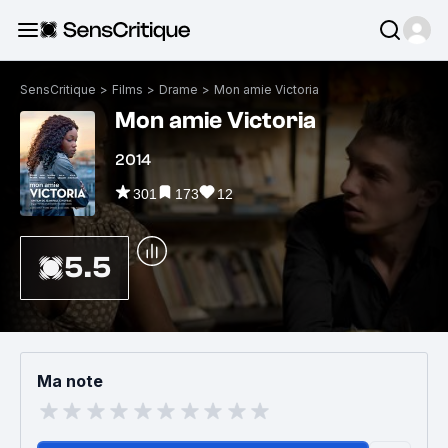
SensCritique
>
Films
>
Drame
>
Mon amie Victoria
Mon amie Victoria
2014
301
173
12
5.5
Ma note