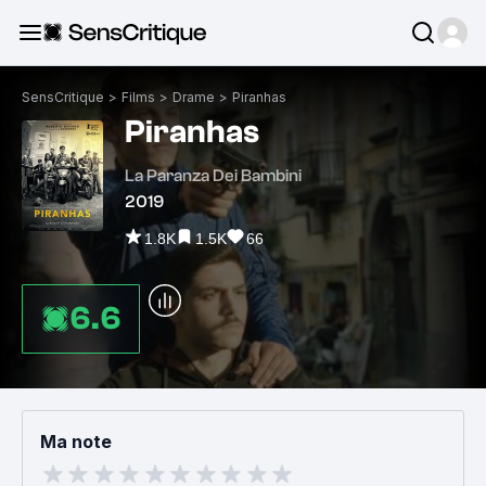
SensCritique
>
Films
>
Drame
>
Piranhas
Piranhas
La Paranza Dei Bambini
2019
1.8K
1.5K
66
6.6
Ma note