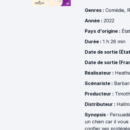
Genres :
Comédie
,
Année :
2022
Pays d'origine :
Éta
Durée :
1 h 26 min
Date de sortie (Éta
Date de sortie (Fra
Réalisateur :
Heath
Scénariste :
Barbar
Producteur :
Timoth
Distributeur :
Hallm
Synopsis ·
Persuadé
un chien car il voue
confier ses protégé