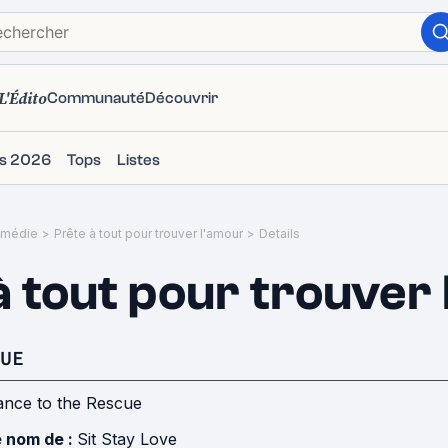
L'Édito
Communauté
Découvrir
ms 2026
Tops
Listes
médie
>
Prête à tout pour trouver l'amour
>
Details
à tout pour trouver
UE
nce to the Rescue
e nom de :
Sit Stay Love