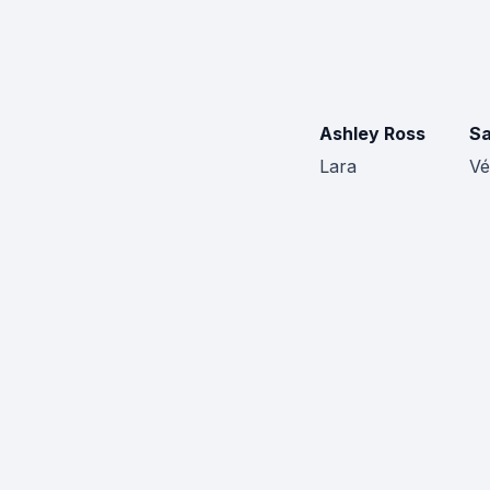
Ashley Ross
Sa
Lara
Vé