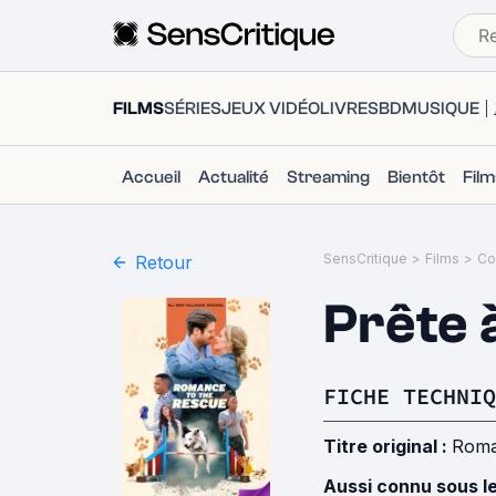
FILMS
SÉRIES
JEUX VIDÉO
LIVRES
BD
MUSIQUE
Accueil
Actualité
Streaming
Bientôt
Fil
SensCritique
>
Films
>
Co
Retour
Prête 
FICHE TECHNIQ
Titre original :
Roma
Aussi connu sous l