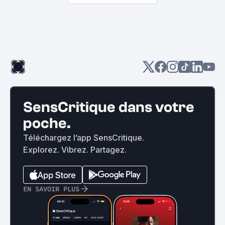
SensCritique dans votre
poche.
Téléchargez l’app SensCritique.
Explorez. Vibrez. Partagez.
EN SAVOIR PLUS