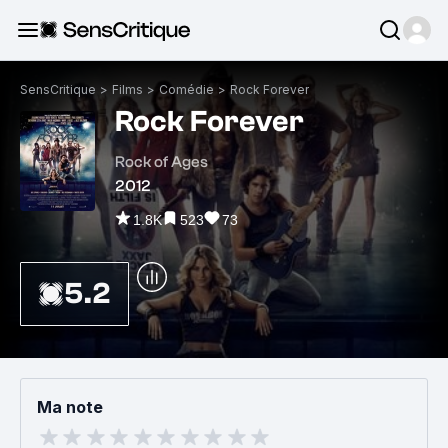
SensCritique
>
Films
>
Comédie
>
Rock Forever
Rock Forever
Rock of Ages
2012
1.8K
523
73
5.2
Ma note