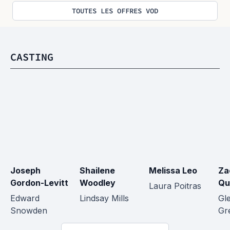
TOUTES LES OFFRES VOD
CASTING
Joseph 
Shailene 
Melissa Leo
Za
Gordon-Levitt
Woodley
Qu
Laura Poitras
Edward 
Lindsay Mills
Gl
Snowden
Gr