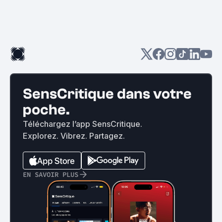
SensCritique dans votre
poche.
Téléchargez l’app SensCritique.
Explorez. Vibrez. Partagez.
EN SAVOIR PLUS