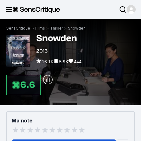
SensCritique
>
Films
>
Thriller
>
Snowden
Snowden
2016
16.1K
5.9K
444
6.6
Ma note