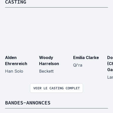
CASTING
Alden 
Woody 
Emilia Clarke
Do
Ehrenreich
Harrelson
(Ch
Qi'ra
Ga
Han Solo
Beckett
La
VOIR LE CASTING COMPLET
BANDES-ANNONCES