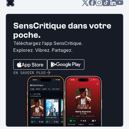
SensCritique dans votre
poche.
Téléchargez l’app SensCritique.
Explorez. Vibrez. Partagez.
EN SAVOIR PLUS