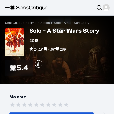
SensCritique
>
Films
>
Action
>
Solo - A Star Wars Story
Solo - A Star Wars Story
2018
24.1K
4.6K
289
5.4
Ma note