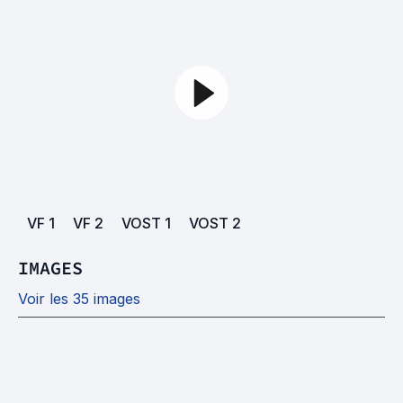
VF
1
VF
2
VOST
1
VOST
2
IMAGES
Voir les 35 images