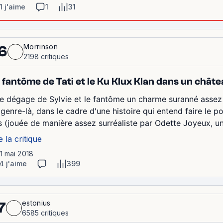
1 j'aime
1
31
Morrinson
6
2198 critiques
 fantôme de Tati et le Ku Klux Klan dans un chât
 se dégage de Sylvie et le fantôme un charme suranné assez
genre-là, dans le cadre d'une histoire qui entend faire le po
s (jouée de manière assez surréaliste par Odette Joyeux, 
e la critique
11 mai 2018
4 j'aime
399
estonius
7
6585 critiques