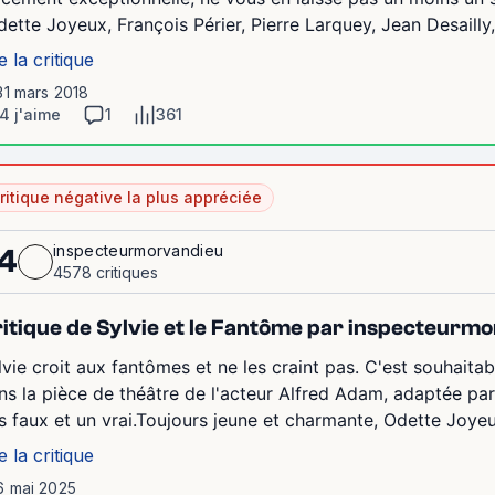
dette Joyeux, François Périer, Pierre Larquey, Jean Desailly,
e la critique
31 mars 2018
4 j'aime
1
361
ritique négative la plus appréciée
inspecteurmorvandieu
4
4578 critiques
itique de Sylvie et le Fantôme par inspecteurm
lvie croit aux fantômes et ne les craint pas. C'est souhaitab
ns la pièce de théâtre de l'acteur Alfred Adam, adaptée par
s faux et un vrai.Toujours jeune et charmante, Odette Joye
e la critique
6 mai 2025