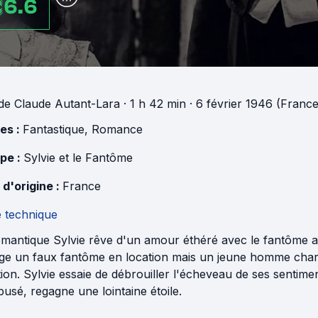
6.6
de
Claude Autant-Lara
· 1 h 42 min
· 6 février 1946 (France
es :
Fantastique
,
Romance
pe :
Sylvie et le Fantôme
 d'origine :
France
e technique
omantique Sylvie rêve d'un amour éthéré avec le fantôme at
ge un faux fantôme en location mais un jeune homme charma
tion. Sylvie essaie de débrouiller l'écheveau de ses sentime
usé, regagne une lointaine étoile.