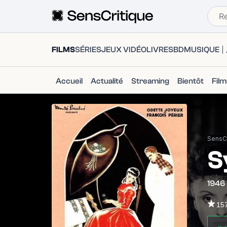
FILMS
SÉRIES
JEUX VIDÉO
LIVRES
BD
MUSIQUE
Accueil
Actualité
Streaming
Bientôt
Fil
SensCr
S
1946
15