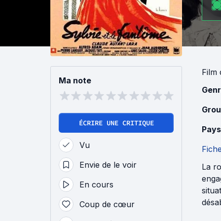
Film
Ma note
Genr
Grou
ÉCRIRE UNE CRITIQUE
Pays
Vu
Fich
Envie de le voir
La r
enga
En cours
situa
désab
Coup de cœur