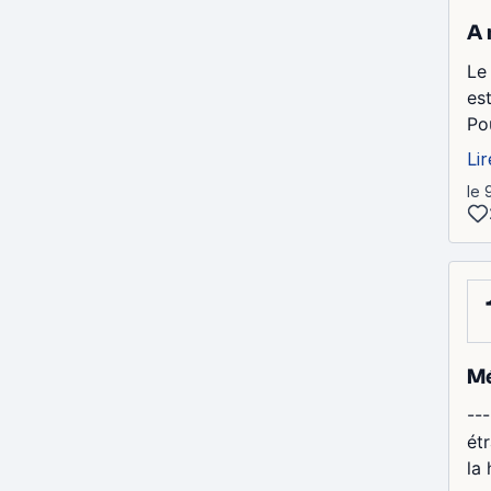
A 
Le
est
Pou
Lir
le 
Mé
---
ét
la 