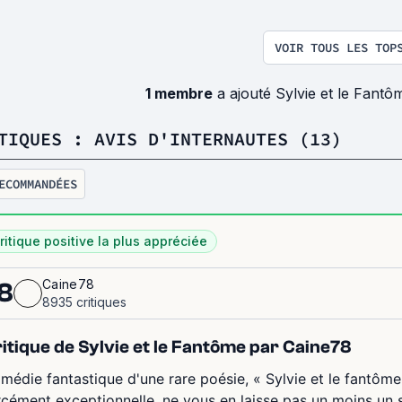
VOIR TOUS LES TOP
1 membre
a ajouté Sylvie et le Fant
TIQUES : AVIS D'INTERNAUTES (13)
ECOMMANDÉES
ritique positive la plus appréciée
Caine78
8
8935 critiques
itique de Sylvie et le Fantôme par Caine78
médie fantastique d'une rare poésie, « Sylvie et le fantôme
rcément exceptionnelle, ne vous en laisse pas un moins un so