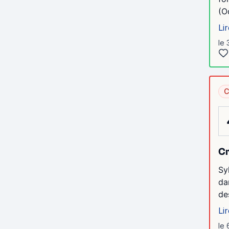
(O
Lir
le 
C
Cr
Sy
da
de
Lir
le 