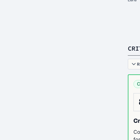
CRI
R
C
Cr
Co
fo