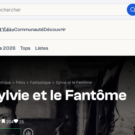
L'Édito
Communauté
Découvrir
ms 2026
Tops
Listes
itique
>
Films
>
Fantastique
>
Sylvie et le Fantôme
ylvie et le Fantôme
7
204
15