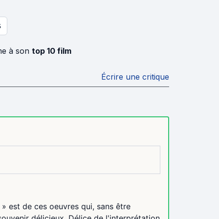
S
ôme à son
top 10 film
Écrire une critique
 » est de ces oeuvres qui, sans être
uvenir délicieux. Délice de l'interprétation