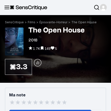
SensCritique
>
Films
>
Épouvante-Horreur
>
The Open House
The Open House
2018
1.7K
149
5
3.3
Ma note