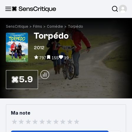
SensCritique
>
Films
>
Comédie
>
Torpédo
Torpédo
2012
797
155
19
5.9
Ma note