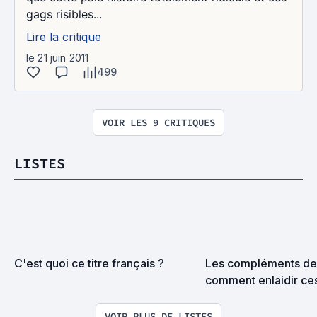
gags risibles...
Lire la critique
le 21 juin 2011
499
VOIR LES 9 CRITIQUES
LISTES
C'est quoi ce titre français ?
Les compléments de t
comment enlaidir ces
tout en nous prenant 
débiles profonds (fi
VOIR PLUS DE LISTES