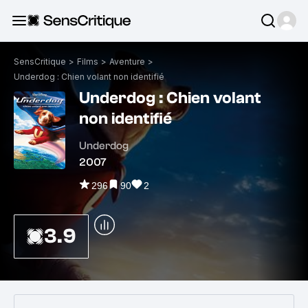
SensCritique
>
Films
>
Aventure
>
Underdog : Chien volant non identifié
Underdog : Chien volant
non identifié
Underdog
2007
296
90
2
3.9