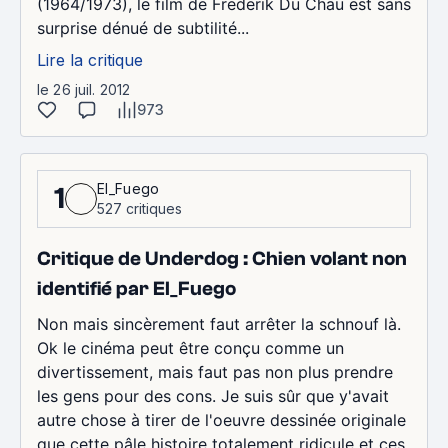
(1964/1973), le film de Frederik Du Chau est sans
surprise dénué de subtilité...
Lire la critique
le 26 juil. 2012
973
El_Fuego
1
527 critiques
Critique de Underdog : Chien volant non
identifié par El_Fuego
Non mais sincèrement faut arrêter la schnouf là.
Ok le cinéma peut être conçu comme un
divertissement, mais faut pas non plus prendre
les gens pour des cons. Je suis sûr que y'avait
autre chose à tirer de l'oeuvre dessinée originale
que cette pâle histoire totalement ridicule et ces