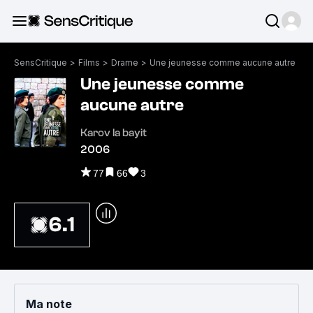
SensCritique
>
Films
>
Drame
>
Une jeunesse comme aucune autre
Une jeunesse comme
aucune autre
Karov la bayit
2006
77
66
3
6.1
Ma note