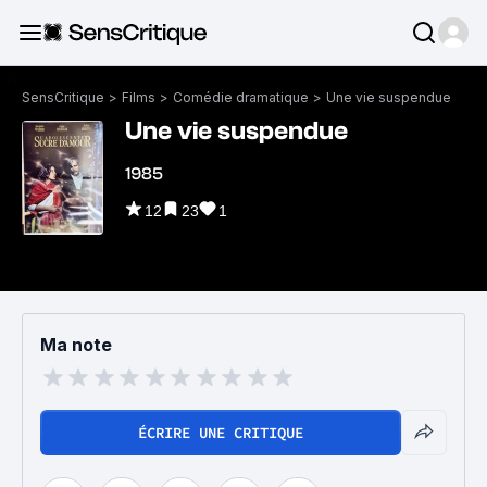
SensCritique
>
Films
>
Comédie dramatique
>
Une vie suspendue
Une vie suspendue
1985
12
23
1
Ma note
ÉCRIRE UNE CRITIQUE