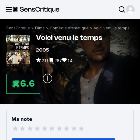
SensCritique
>
Films
>
Comédie dramatique
>
Voici venu le temps
Voici venu le temps
2005
211
267
14
6.6
Ma note