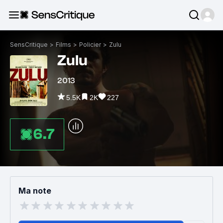
SensCritique
>
Films
>
Policier
>
Zulu
Zulu
2013
5.5K
2K
227
6.7
Ma note