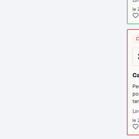
Lir
le 
C
C
Pe
po
te
Lir
le 