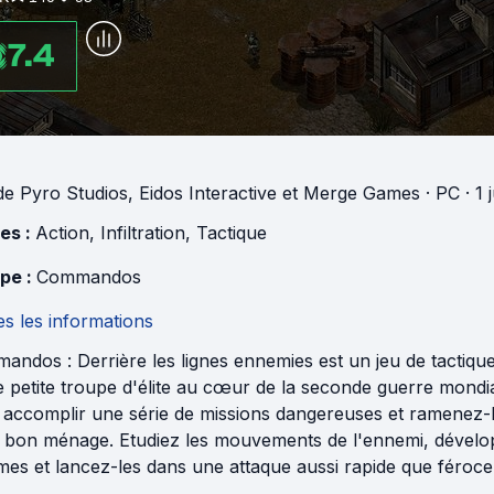
7.4
de
Pyro Studios
,
Eidos Interactive
et
Merge Games
· PC
· 1 
es :
Action
,
Infiltration
,
Tactique
pe :
Commandos
s les informations
andos : Derrière les lignes ennemies est un jeu de tactiq
 petite troupe d'élite au cœur de la seconde guerre mondia
accomplir une série de missions dangereuses et ramenez-les 
i bon ménage. Etudiez les mouvements de l'ennemi, dévelo
s et lancez-les dans une attaque aussi rapide que féroce 