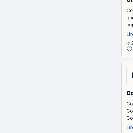
Ce
que
im
Lir
le 
Co
Co
Co
Co
Lir