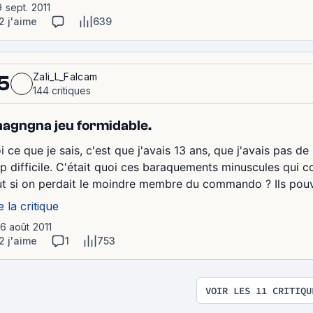
9 sept. 2011
2 j'aime
639
Zali_L_Falcam
5
144 critiques
agngna jeu formidable.
i ce que je sais, c'est que j'avais 13 ans, que j'avais pas d
op difficile. C'était quoi ces baraquements minuscules qui 
ut si on perdait le moindre membre du commando ? Ils pouva
e la critique
16 août 2011
2 j'aime
1
753
VOIR LES 11 CRITIQU