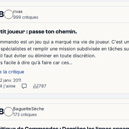
rivax
8
999 critiques
tit joueur : passe ton chemin.
mmando est un jeu qui a marqué ma vie de joueur. C'est un 
 spécialistes et remplir une mission subdivisée en tâches 
il faut éviter ou éliminer en toute discrétion.
s facile à dire qu'à faire car ces...
e la critique
12 janv. 2011
4 j'aime
787
BaguetteSèche
8
173 critiques
itique de Commandos : Derrière les lignes enn