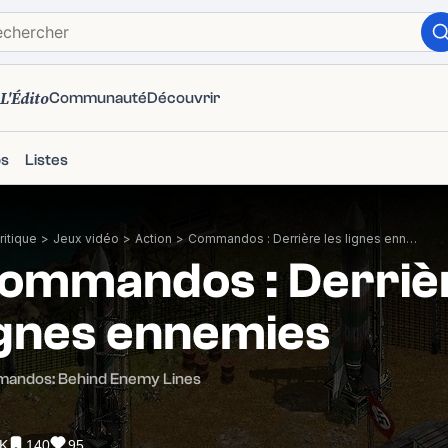
L'Édito
Communauté
Découvrir
ps
Listes
itique
>
Jeux vidéo
>
Action
>
Commandos : Derrière les lignes ennemies
ommandos : Derrièr
ignes ennemies
andos: Behind Enemy Lines
7K
140
95