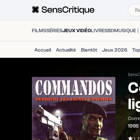
FILMS
SÉRIES
JEUX VIDÉO
LIVRES
BD
MUSIQUE
Accueil
Actualité
Bientôt
Jeux 2026
To
SensCr
C
l
Comm
1998
1.