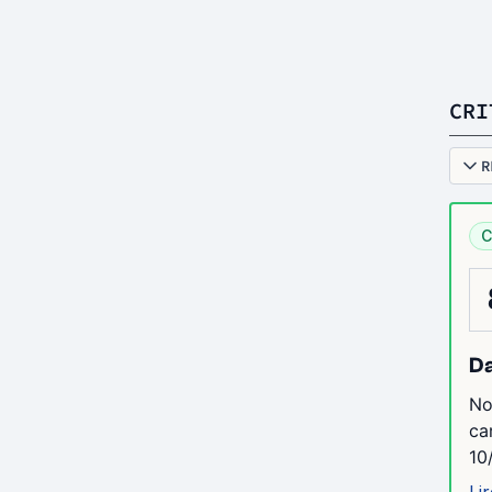
CRI
R
C
Da
No
ca
10