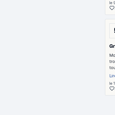
le 
Gn
Mo
tr
to
Lir
le 