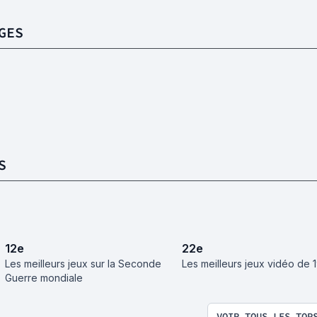
GES
S
12
e
22
e
Les meilleurs jeux sur la Seconde
Les meilleurs jeux vidéo de 
Guerre mondiale
VOIR TOUS LES TOP