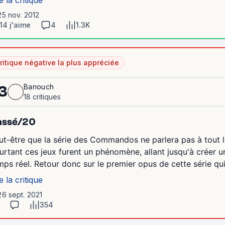
e la critique
25 nov. 2012
14 j'aime
4
1.3K
ritique négative la plus appréciée
Banouch
3
18 critiques
assé/20
ut-être que la série des Commandos ne parlera pas à tout l
urtant ces jeux furent un phénomène, allant jusqu'à créer 
mps réel. Retour donc sur le premier opus de cette série qui, 
e la critique
26 sept. 2021
354