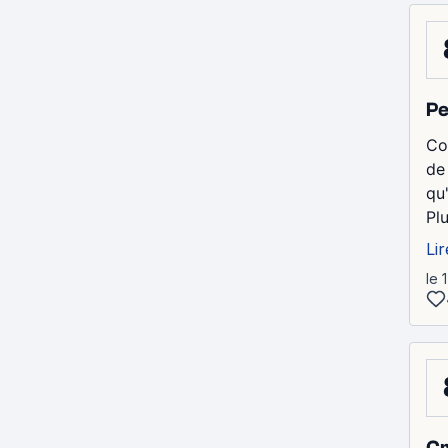
Pe
Co
de
qu'
Plu
Lir
le 
Cr