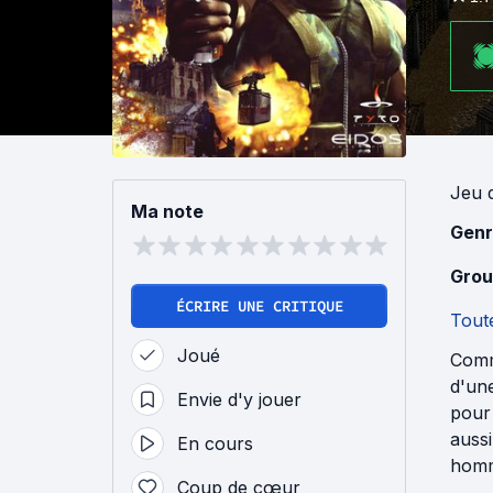
Jeu
Ma note
Genr
Grou
ÉCRIRE UNE CRITIQUE
Toute
Joué
Comm
d'une
Envie d'y jouer
pour 
auss
En cours
homme
Coup de cœur