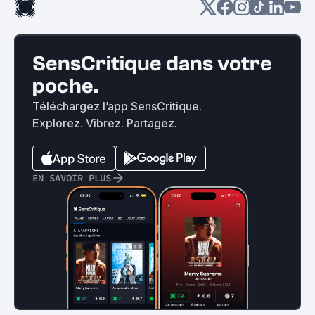
SensCritique dans votre
poche.
Téléchargez l’app SensCritique.
Explorez. Vibrez. Partagez.
EN SAVOIR PLUS