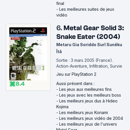
final
-
Les meilleures suites de jeux
vidéo
6.
Metal Gear Solid 3:
Snake Eater (2004)
Metaru Gia Soriddo Surī Sunēku
Ītā
Sortie : 3 mars 2005 (France).
Action-Aventure, Infiltration, Survie
Jeu
sur PlayStation 2
8.4
Aussi présent dans :
-
Les jeux aux meilleures fins
-
Les jeux avec les meilleurs boss
-
Les meilleurs jeux dus à Hideo
Kojima
-
Les meilleurs jeux Konami
-
Les meilleurs jeux vidéo de 2004
-
Les meilleurs jeux de l'univers
Metal Gear