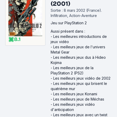
(2001)
Sortie : 8 mars 2002 (France).
Infiltration, Action-Aventure
Jeu
sur PlayStation 2
Aussi présent dans :
-
Les meilleures introductions de
8.1
jeux vidéo
-
Les meilleurs jeux de l'univers
Metal Gear
-
Les meilleurs jeux dus à Hideo
Kojima
-
Les meilleurs jeux de la
PlayStation 2 (PS2)
-
Les meilleurs jeux vidéo de 2002
-
Les meilleurs jeux qui brisent le
quatrième mur
-
Les meilleurs jeux Konami
-
Les meilleurs jeux de Méchas
-
Les meilleurs jeux vidéo
d'anticipation
-
Les meilleurs jeux avec un twist