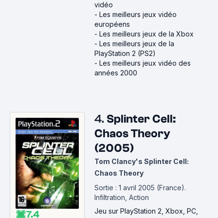
vidéo
-
Les meilleurs jeux vidéo
européens
-
Les meilleurs jeux de la Xbox
-
Les meilleurs jeux de la
PlayStation 2 (PS2)
-
Les meilleurs jeux vidéo des
années 2000
4.
Splinter Cell:
Chaos Theory
(2005)
Tom Clancy's Splinter Cell:
Chaos Theory
Sortie : 1 avril 2005 (France).
Infiltration, Action
Jeu
sur PlayStation 2, Xbox, PC,
7.4