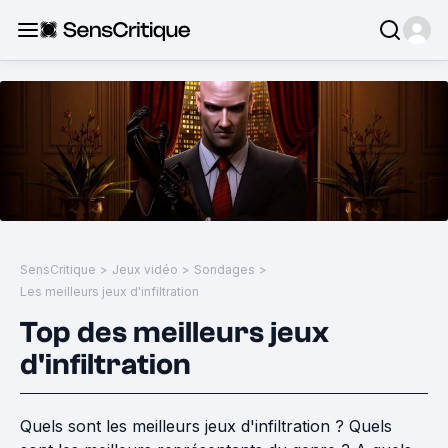
SensCritique
>
Jeux vidéo
>
Sondages
>
Les meilleurs jeux d'infiltration
Top des meilleurs jeux
d'infiltration
Quels sont les meilleurs jeux d'infiltration ? Quels