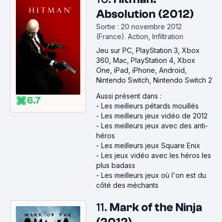
Absolution (2012)
Sortie : 20 novembre 2012
(France).
Action, Infiltration
Jeu
sur PC, PlayStation 3, Xbox
360, Mac, PlayStation 4, Xbox
One, iPad, iPhone, Android,
Nintendo Switch, Nintendo Switch 2
Aussi présent dans :
6.7
-
Les meilleurs pétards mouillés
-
Les meilleurs jeux vidéo de 2012
-
Les meilleurs jeux avec des anti-
héros
-
Les meilleurs jeux Square Enix
-
Les jeux vidéo avec les héros les
plus badass
-
Les meilleurs jeux où l'on est du
côté des méchants
11.
Mark of the Ninja