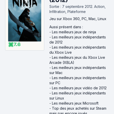
(2012)
Sortie : 7 septembre 2012.
Action,
Infiltration, Plateforme
Jeu
sur Xbox 360, PC, Mac, Linux
Aussi présent dans :
-
Les meilleurs jeux de ninja
-
Les meilleurs jeux indépendants
de 2012
7.6
-
Les meilleurs jeux indépendants
du Xbox Live
-
Les meilleurs jeux du Xbox Live
Arcade (XBLA)
-
Les meilleurs jeux indépendants
sur Mac
-
Les meilleurs jeux indépendants
sur PC
-
Les meilleurs jeux vidéo de 2012
-
Les meilleurs jeux indépendants
sur Linux
-
Les meilleurs jeux Microsoft
-
Top des jeux achetés sur Steam
mais pas encore joués