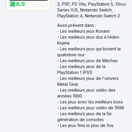
8.5
3, PSP, PS Vita, PlayStation 5, Xbox
Series X/S, Nintendo Switch,
PlayStation 4, Nintendo Switch 2
Aussi présent dans :
-
Les meilleurs jeux Konami
-
Les meilleurs jeux dus à Hideo
Kojima
-
Les meilleurs jeux qui brisent le
quatrième mur
-
Les meilleurs jeux de Méchas
-
Les meilleurs jeux de la
PlayStation 1 (PS1)
-
Les meilleurs jeux de l'univers
Metal Gear
-
Les meilleurs jeux vidéo des
années 1990
-
Les jeux avec les meilleurs boss
-
Les meilleurs jeux vidéo de 1998
-
Les meilleurs jeux de la 5e
génération de consoles
-
Les jeux finis le plus de fois