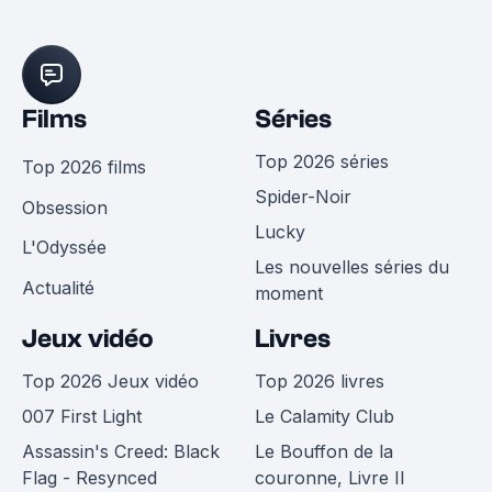
Films
Séries
Top 2026 séries
Top 2026 films
Spider-Noir
Obsession
Lucky
L'Odyssée
Les nouvelles séries du
Actualité
moment
Jeux vidéo
Livres
Top 2026 Jeux vidéo
Top 2026 livres
007 First Light
Le Calamity Club
Assassin's Creed: Black
Le Bouffon de la
Flag - Resynced
couronne, Livre II