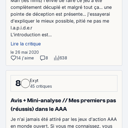
Man (les films) l'envie de faire ce jeu a été
complètement décuplé et malgré tout ça... une
pointe de déception est présente... j'essayerai
d'expliquer le mieux possible, pitié ne pas me
l.a.p.i.d.e.r
L'introduction est...
Lire la critique
le 26 mai 2020
14 j'aime
8
638
Exyt
8
45 critiques
Avis + Mini-analyse // Mes premiers pas
(réussis) dans le AAA
Je n'ai jamais été attiré par les jeux d'action AAA
en monde ouvert. Si vous me connaissez, vous