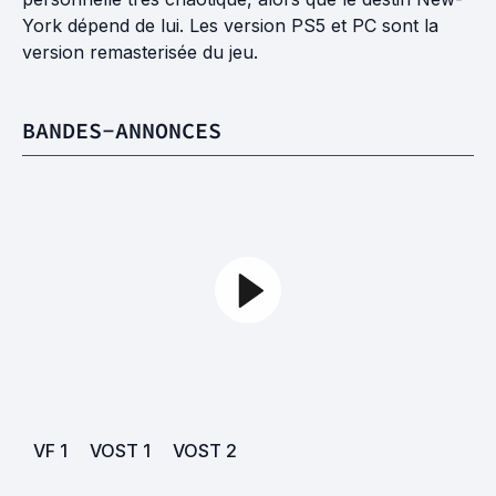
York dépend de lui. Les version PS5 et PC sont la
version remasterisée du jeu.
BANDES-ANNONCES
VF
1
VOST
1
VOST
2