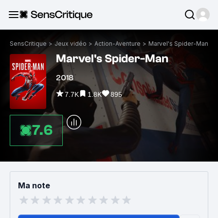
SensCritique
>
Jeux vidéo
>
Action-Aventure
>
Marvel's Spider-Man
Marvel's Spider-Man
2018
7.7K
1.8K
895
7.6
Ma note